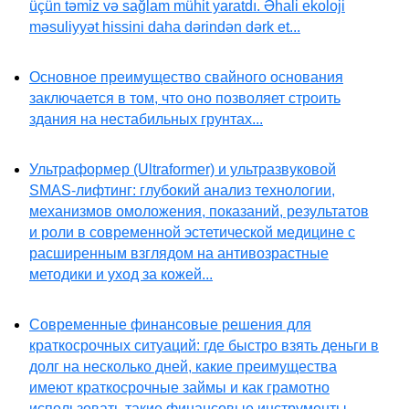
üçün təmiz və sağlam mühit yaratdı. Əhali ekoloji
məsuliyyət hissini daha dərindən dərk et...
Основное преимущество свайного основания
заключается в том, что оно позволяет строить
здания на нестабильных грунтах...
Ультраформер (Ultraformer) и ультразвуковой
SMAS-лифтинг: глубокий анализ технологии,
механизмов омоложения, показаний, результатов
и роли в современной эстетической медицине с
расширенным взглядом на антивозрастные
методики и уход за кожей...
Современные финансовые решения для
краткосрочных ситуаций: где быстро взять деньги в
долг на несколько дней, какие преимущества
имеют краткосрочные займы и как грамотно
использовать такие финансовые инструменты...