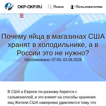
OKP-OKP.RU
Поиск
Пользователям
☰
Новости
»
Почему яйца в магазинах США
Тренды новостей
»
хранят в холодильнике, а в
России это не нужно?
Рубрики
»
Опубликовано: 07:00, 02.06.2026
Правила
»
Контакт
»
В США и Европе по-разному борются с
сальмонеллой, и это влияет на способы хранения
яиц Жители США наверняка удивляются тому, что