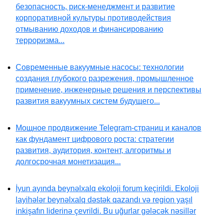
безопасность, риск-менеджмент и развитие
корпоративной культуры противодействия
отмыванию доходов и финансированию
терроризма...
Современные вакуумные насосы: технологии
создания глубокого разрежения, промышленное
применение, инженерные решения и перспективы
развития вакуумных систем будущего...
Мощное продвижение Telegram-страниц и каналов
как фундамент цифрового роста: стратегии
развития, аудитория, контент, алгоритмы и
долгосрочная монетизация...
İyun ayında beynəlxalq ekoloji forum keçirildi. Ekoloji
layihələr beynəlxalq dəstək qazandı və region yaşıl
inkişafın liderinə çevrildi. Bu uğurlar gələcək nəsillər