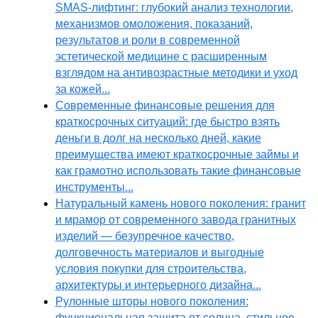
SMAS-лифтинг: глубокий анализ технологии,
механизмов омоложения, показаний,
результатов и роли в современной
эстетической медицине с расширенным
взглядом на антивозрастные методики и уход
за кожей...
Современные финансовые решения для
краткосрочных ситуаций: где быстро взять
деньги в долг на несколько дней, какие
преимущества имеют краткосрочные займы и
как грамотно использовать такие финансовые
инструменты...
Натуральный камень нового поколения: гранит
и мрамор от современного завода гранитных
изделий — безупречное качество,
долговечность материалов и выгодные
условия покупки для строительства,
архитектуры и интерьерного дизайна...
Рулонные шторы нового поколения:
функциональная защита от солнца, стильное