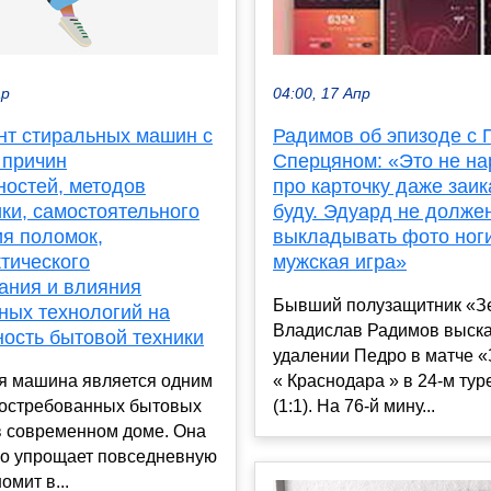
ар
04:00, 17 Апр
нт стиральных машин с
Радимов об эпизоде с 
 причин
Сперцяном: «Это не на
ностей, методов
про карточку даже заик
ки, самостоятельного
буду. Эдуард не долже
ия поломок,
выкладывать фото ноги
тического
мужская игра»
ания и влияния
Бывший полузащитник «З
ных технологий на
Владислав Радимов выска
ность бытовой техники
удалении Педро в матче «
я машина является одним
« Краснодара » в 24-м ту
востребованных бытовых
(1:1). На 76-й мину...
в современном доме. Она
но упрощает повседневную
омит в...