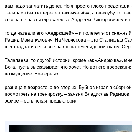
вам надо заплатить денег. Но я просто плохо представля
Талалаев был интересен какому-нибудь топ-клубу, то, на
сезона не раз пикировались с Андреем Викторовичем в п
тогда назвали его «Андрюшей» – и полетел этот снежный 
Рашид Маматкулович. На Черчесова – это Станислав Сала
шестнадцати лет, я все равно на телевидении скажу: Сер
Талалаева, то другой истории, кроме как «Андрюша», мне 
Бога, пусть высказывает, что хочет. Но вот его пререкан
возмущение. Во-первых,
разница в возрасте, а во-вторых, Бубнов играл в сборно
посмотреть на тренировку, – заявил Владислав Радимов
эфире – есть некая предыстория