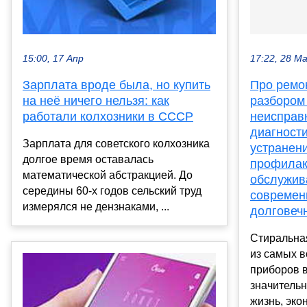
17:22, 28 М
15:00, 17 Апр
Про ремо
Зарплата вроде была, но купить
разбором
на неё ничего нельзя: как
неисправ
работали колхозники в СССР
диагности
Зарплата для советского колхозника
устранен
долгое время оставалась
профилак
математической абстракцией. До
обслужив
середины 60-х годов сельский труд
современ
измерялся не дензнаками, ...
долговеч
Стиральна
из самых 
приборов 
значитель
жизнь, экон