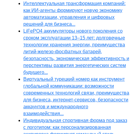
Интеллектуальная трансформация компаний:
как ИИ-агенты формируют новую экономику
автоматизации, управления и цифровых
решений для бизнеса...
LiFePO4 аккумуляторы нового поколения со
сроком эксплуатации 13–15 лет: долговечные
технологии хранения энергии, преимущества
литий-железо-фосфатных батарей,
безопасность, экономическая эффективность и
перспективы развития энергетических систем
будущего...
Виртуальный турецкий номер как инструмент
глобальной коммуникации: возможности
современных технологий связи, преимущества
для бизнеса, интернет-сервисов, безопасности
аккаунтов и международного
взаимодействия...
Индивидуальная спортивная форма под заказ
с логотипом: как персонализированная