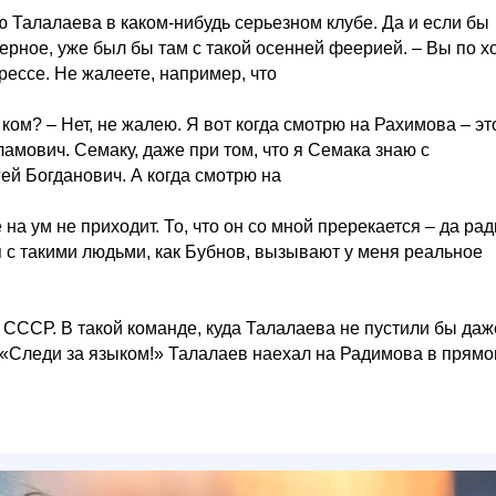
ю Талалаева в каком-нибудь серьезном клубе. Да и если бы
верное, уже был бы там с такой осенней феерией. – Вы по х
рессе. Не жалеете, например, что
ком? – Нет, не жалею. Я вот когда смотрю на Рахимова – эт
мович. Семаку, даже при том, что я Семака знаю с
гей Богданович. А когда смотрю на
на ум не приходит. То, что он со мной пререкается – да рад
ия с такими людьми, как Бубнов, вызывают у меня реальное
й СССР. В такой команде, куда Талалаева не пустили бы даж
. «Следи за языком!» Талалаев наехал на Радимова в прям