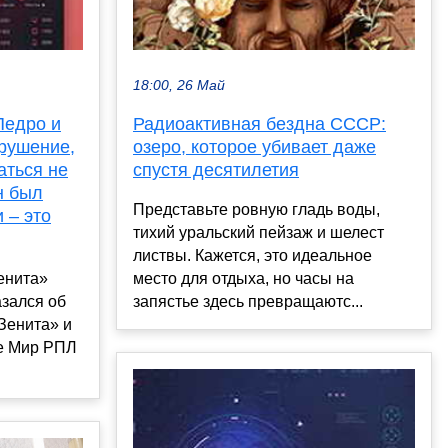
18:00, 26 Май
Педро и
Радиоактивная бездна СССР:
рушение,
озеро, которое убивает даже
аться не
спустя десятилетия
н был
Представьте ровную гладь воды,
 – это
тихий уральский пейзаж и шелест
листвы. Кажется, это идеальное
енита»
место для отдыха, но часы на
зался об
запястье здесь превращаютс...
Зенита» и
ре Мир РПЛ