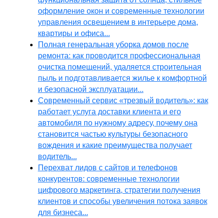
оформление окон и современные технологии
управления освещением в интерьере дома,
квартиры и офиса...
Полная генеральная уборка домов после
ремонта: как проводится профессиональная
очистка помещений, удаляется строительная
пыль и подготавливается жилье к комфортной
и безопасной эксплуатации...
Современный сервис «трезвый водитель»: как
работает услуга доставки клиента и его
автомобиля по нужному адресу, почему она
становится частью культуры безопасного
вождения и какие преимущества получает
водитель...
Перехват лидов с сайтов и телефонов
конкурентов: современные технологии
цифрового маркетинга, стратегии получения
клиентов и способы увеличения потока заявок
для бизнеса...