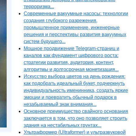
терроризма...
Современные вакуумные насосы: технологии
создания глубокого разрежения,
промышленное применение, инженерные
решения и перспективы развития вакуумных
систем будущего...
Мощное продвижение Telegram-страниц и
каналов как фундамент цифрового роста:
стратегии развития, аудитория, контент,
алгоритмы и долгосрочная монетизация...
Искусство выбора цветов на день рождения:
как подобрать идеальный букет, подчеркнуть
индивидуальность именинника, создать яркие
эмоции и превратить обычный подарок в
незабываемый знак внимания...
Основное преимущество свайного основания
заключается в том, что оно позволяет строить
здания на нестабильных грунтах...
Ультраформер (Ultraformer) и ультразвуковой