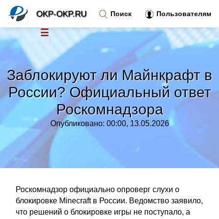
OKP-OKP.RU
Поиск
Пользователям
☰
Новости
»
Заблокируют ли Майнкрафт в
Тренды новостей
»
России? Официальный ответ
Роскомнадзора
Рубрики
»
Опубликовано: 00:00, 13.05.2026
Правила
»
Контакт
»
Роскомнадзор официально опроверг слухи о
блокировке Minecraft в России. Ведомство заявило,
что решений о блокировке игры не поступало, а