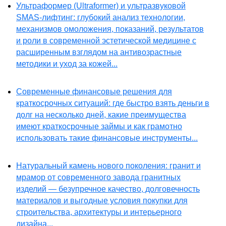
Ультраформер (Ultraformer) и ультразвуковой
SMAS-лифтинг: глубокий анализ технологии,
механизмов омоложения, показаний, результатов
и роли в современной эстетической медицине с
расширенным взглядом на антивозрастные
методики и уход за кожей...
Современные финансовые решения для
краткосрочных ситуаций: где быстро взять деньги в
долг на несколько дней, какие преимущества
имеют краткосрочные займы и как грамотно
использовать такие финансовые инструменты...
Натуральный камень нового поколения: гранит и
мрамор от современного завода гранитных
изделий — безупречное качество, долговечность
материалов и выгодные условия покупки для
строительства, архитектуры и интерьерного
дизайна...