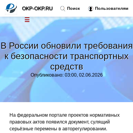
OKP-OKP.RU
Поиск
Пользователям
☰
Новости
»
В России обновили требования
Тренды новостей
»
к безопасности транспортных
средств
Рубрики
»
Опубликовано: 03:00, 02.06.2026
Правила
»
Контакт
»
На федеральном портале проектов нормативных
правовых актов появился документ, сулящий
серьёзные перемены в авторегулировании.