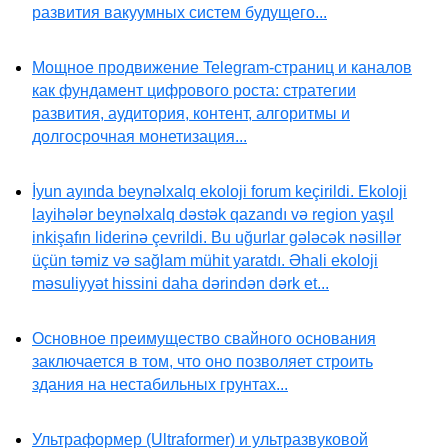
развития вакуумных систем будущего...
Мощное продвижение Telegram-страниц и каналов
как фундамент цифрового роста: стратегии
развития, аудитория, контент, алгоритмы и
долгосрочная монетизация...
İyun ayında beynəlxalq ekoloji forum keçirildi. Ekoloji
layihələr beynəlxalq dəstək qazandı və region yaşıl
inkişafın liderinə çevrildi. Bu uğurlar gələcək nəsillər
üçün təmiz və sağlam mühit yaratdı. Əhali ekoloji
məsuliyyət hissini daha dərindən dərk et...
Основное преимущество свайного основания
заключается в том, что оно позволяет строить
здания на нестабильных грунтах...
Ультраформер (Ultraformer) и ультразвуковой