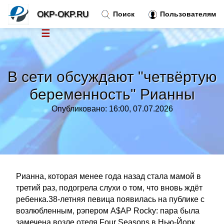
OKP-OKP.RU
Поиск
Пользователям
☰
Новости
»
В сети обсуждают "четвёртую
Тренды новостей
»
беременность" Рианны
Опубликовано: 16:00, 07.07.2026
Рубрики
»
Правила
»
Контакт
»
Рианна, которая менее года назад стала мамой в
третий раз, подогрела слухи о том, что вновь ждёт
ребенка.38-летняя певица появилась на публике с
возлюбленным, рэпером A$AP Rocky: пара была
замечена возле отеля Four Seasons в Нью-Йорк