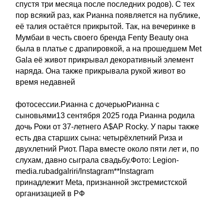
спустя три месяца после последних родов). С тех
пор всякий раз, как Рианна появляется на публике,
её талия остаётся прикрытой. Так, на вечеринке в
Мумбаи в честь своего бренда Fenty Beauty она
была в платье с драпировкой, а на прошедшем Met
Gala её живот прикрывал декоративный элемент
наряда. Она также прикрывала рукой живот во
время недавней
фотосессии.Рианна с дочерьюРианна с
сыновьями13 сентября 2025 года Рианна родила
дочь Роки от 37-летнего A$AP Rocky. У пары также
есть два старших сына: четырёхлетний Риза и
двухлетний Риот. Пара вместе около пяти лет и, по
слухам, давно сыграла свадьбу.Фото: Legion-
media.rubadgalriri/Instagram**Instagram
принадлежит Meta, признанной экстремистской
организацией в РФ