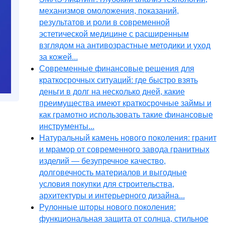
механизмов омоложения, показаний,
результатов и роли в современной
эстетической медицине с расширенным
взглядом на антивозрастные методики и уход
за кожей...
Современные финансовые решения для
краткосрочных ситуаций: где быстро взять
деньги в долг на несколько дней, какие
преимущества имеют краткосрочные займы и
как грамотно использовать такие финансовые
инструменты...
Натуральный камень нового поколения: гранит
и мрамор от современного завода гранитных
изделий — безупречное качество,
долговечность материалов и выгодные
условия покупки для строительства,
архитектуры и интерьерного дизайна...
Рулонные шторы нового поколения:
функциональная защита от солнца, стильное