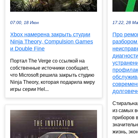
07:00, 18 Июн
17:22, 28 М
Xbox намерена закрыть студии
Про ремо
Ninja Theory, Compulsion Games
разбором
и Double Fine
неисправ
диагности
Портал The Verge со ссылкой на
устранен
собственные источники сообщает,
профилак
что Microsoft решила закрыть студию
обслужив
Ninja Theory, которая подарила миру
современ
игры серии Hel...
долговеч
Стиральна
из самых 
приборов 
значитель
жизнь, экон