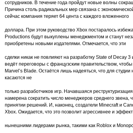
сотрудников. В течение года пройдут новые волны сокращ
Причина столь радикальных мер связана с экономическо
сейчас компания теряет 64 цента с каждого вложенного
доллара. При этом руководство Xbox постаралось избежа
Productions будут выкуплены менеджментом и станут нез
приобретены новыми издателями. Отмечается, что эти
сделки никак не повлияют на разработку State of Decay 3 
ведёт переговоры с французским правительством, чтобы 
Marvel’s Blade. Остаётся лишь надеяться, что для студи
касаются не
только разработчиков игр. Начавшаяся реструктуризация
намерена сократить число менеджеров среднего звена, 
принятии решений. И, наконец, создатели Minecraft и C
Xbox. Ожидается, что это позволит агрессивнее и эффек
нынешними лидерами рынка, такими как Roblox и Monopo