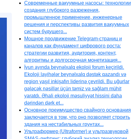
Современные вакуумные насосы: технологии
создания глубокого разрежения,
промышленное применение, инженерные
решения и перспективы развития вакуумных
систем будущего...
Мощное продвижение Telegram-страниц и
каналов как фундамент цифрового роста:
стратегии развития, аудитория, контент,
алгоритмы и долгосрочная монетизация...
İyun ayında beynəlxalq ekoloji forum keçirildi.
Ekoloji layihələr beynəlxalq dəstək qazandı və
region yaşıl inkişafın liderinə çevrildi. Bu uğurlar
gələcək nəsillər üçün təmiz və sağlam mühit
yaratdı. Əhali ekoloji məsuliyyət hissini daha
dərindən dərk et...
Основное преимущество свайного основания
заключается в том, что оно позволяет строить
здания на нестабильных грунтах...
Ультраформер (Ultraformer) и ультразвуковой
SMAS-лифтинг: глубокий анализ технологии,