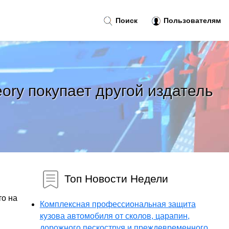
Поиск
Пользователям
ory покупает другой издатель
Топ Новости Недели
то на
Комплексная профессиональная защита
кузова автомобиля от сколов, царапин,
дорожного пескоструя и преждевременного