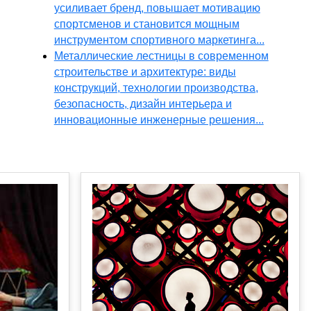
усиливает бренд, повышает мотивацию
спортсменов и становится мощным
инструментом спортивного маркетинга...
Металлические лестницы в современном
строительстве и архитектуре: виды
конструкций, технологии производства,
безопасность, дизайн интерьера и
инновационные инженерные решения...