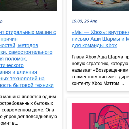
ар
19:00, 26 Апр
нт стиральных машин с
«Мы — Xbox»: внутрен
 причин
письмо Аши Шармы и М
ностей, методов
для команды Xbox
ки, самостоятельного
Глава Xbox Аша Шарма п
ия поломок,
новую стратегию, которую
тического
называет «Возвращением 
ания и влияния
совместном письме с дир
ных технологий на
контенту Xbox Мэттом ...
ность бытовой техники
я машина является одним
востребованных бытовых
в современном доме. Она
но упрощает повседневную
омит в...