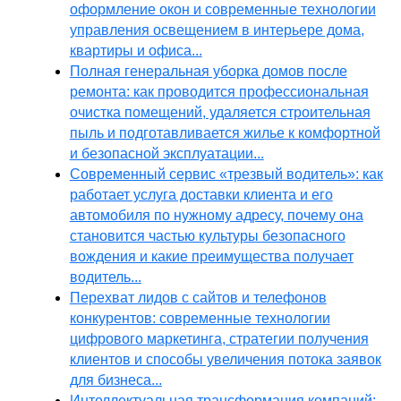
оформление окон и современные технологии
управления освещением в интерьере дома,
квартиры и офиса...
Полная генеральная уборка домов после
ремонта: как проводится профессиональная
очистка помещений, удаляется строительная
пыль и подготавливается жилье к комфортной
и безопасной эксплуатации...
Современный сервис «трезвый водитель»: как
работает услуга доставки клиента и его
автомобиля по нужному адресу, почему она
становится частью культуры безопасного
вождения и какие преимущества получает
водитель...
Перехват лидов с сайтов и телефонов
конкурентов: современные технологии
цифрового маркетинга, стратегии получения
клиентов и способы увеличения потока заявок
для бизнеса...
Интеллектуальная трансформация компаний: