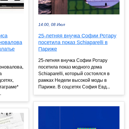
14:00, 08 Июл
25-летняя внучка Софии Ротару
иса
посетила показ Schiaparelli в
оновалова
Париже
платье
25-летняя внучка Софии Ротару
посетила показ модного дома
оновалова,
Schiaparelli, который состоялся в
а
рамках Недели высокой моды в
сетях,
Париже. В соцсетях София Евд...
таграме*
.