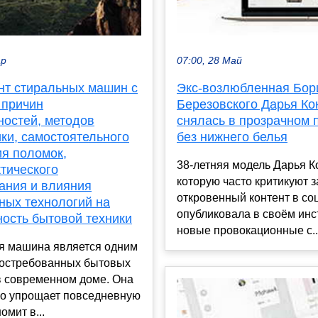
ар
07:00, 28 Май
нт стиральных машин с
Экс-возлюбленная Бор
 причин
Березовского Дарья К
ностей, методов
снялась в прозрачном 
ки, самостоятельного
без нижнего белья
ия поломок,
38-летняя модель Дарья К
тического
которую часто критикуют з
ания и влияния
откровенный контент в соц
ных технологий на
опубликовала в своём инс
ность бытовой техники
новые провокационные с..
я машина является одним
востребованных бытовых
в современном доме. Она
но упрощает повседневную
омит в...