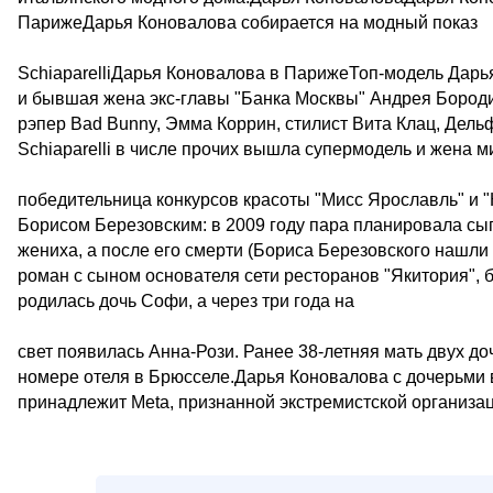
ПарижеДарья Коновалова собирается на модный показ
SchiaparelliДарья Коновалова в ПарижеТоп-модель Дарь
и бывшая жена экс-главы "Банка Москвы" Андрея Бород
рэпер Bad Bunny, Эмма Коррин, стилист Вита Клац, Дель
Schiaparelli в числе прочих вышла супермодель и жена
победительница конкурсов красоты "Мисс Ярославль" и "
Борисом Березовским: в 2009 году пара планировала сы
жениха, а после его смерти (Бориса Березовского нашли 
роман с сыном основателя сети ресторанов "Якитория",
родилась дочь Софи, а через три года на
свет появилась Анна-Рози. Ранее 38-летняя мать двух 
номере отеля в Брюсселе.Дарья Коновалова с дочерьми в 
принадлежит Meta, признанной экстремистской организа