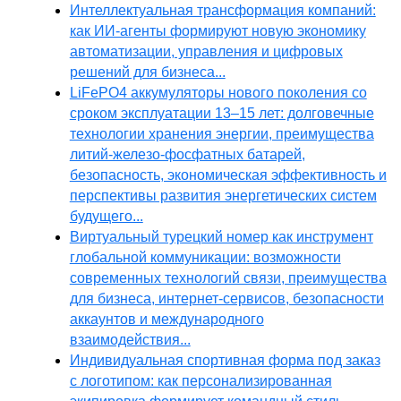
Интеллектуальная трансформация компаний:
как ИИ-агенты формируют новую экономику
автоматизации, управления и цифровых
решений для бизнеса...
LiFePO4 аккумуляторы нового поколения со
сроком эксплуатации 13–15 лет: долговечные
технологии хранения энергии, преимущества
литий-железо-фосфатных батарей,
безопасность, экономическая эффективность и
перспективы развития энергетических систем
будущего...
Виртуальный турецкий номер как инструмент
глобальной коммуникации: возможности
современных технологий связи, преимущества
для бизнеса, интернет-сервисов, безопасности
аккаунтов и международного
взаимодействия...
Индивидуальная спортивная форма под заказ
с логотипом: как персонализированная