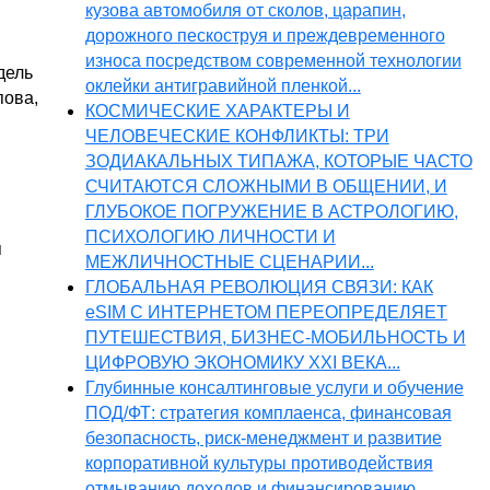
кузова автомобиля от сколов, царапин,
дорожного пескоструя и преждевременного
износа посредством современной технологии
дель
оклейки антигравийной пленкой...
пова,
КОСМИЧЕСКИЕ ХАРАКТЕРЫ И
ЧЕЛОВЕЧЕСКИЕ КОНФЛИКТЫ: ТРИ
ЗОДИАКАЛЬНЫХ ТИПАЖА, КОТОРЫЕ ЧАСТО
СЧИТАЮТСЯ СЛОЖНЫМИ В ОБЩЕНИИ, И
ГЛУБОКОЕ ПОГРУЖЕНИЕ В АСТРОЛОГИЮ,
ПСИХОЛОГИЮ ЛИЧНОСТИ И
я
МЕЖЛИЧНОСТНЫЕ СЦЕНАРИИ...
ГЛОБАЛЬНАЯ РЕВОЛЮЦИЯ СВЯЗИ: КАК
eSIM С ИНТЕРНЕТОМ ПЕРЕОПРЕДЕЛЯЕТ
ПУТЕШЕСТВИЯ, БИЗНЕС-МОБИЛЬНОСТЬ И
ЦИФРОВУЮ ЭКОНОМИКУ XXI ВЕКА...
Глубинные консалтинговые услуги и обучение
ПОД/ФТ: стратегия комплаенса, финансовая
безопасность, риск-менеджмент и развитие
корпоративной культуры противодействия
отмыванию доходов и финансированию