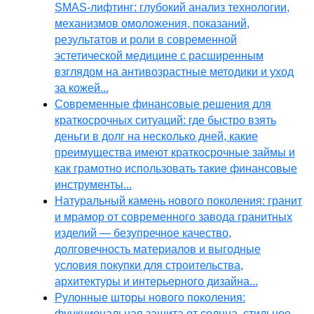
SMAS-лифтинг: глубокий анализ технологии,
механизмов омоложения, показаний,
результатов и роли в современной
эстетической медицине с расширенным
взглядом на антивозрастные методики и уход
за кожей...
Современные финансовые решения для
краткосрочных ситуаций: где быстро взять
деньги в долг на несколько дней, какие
преимущества имеют краткосрочные займы и
как грамотно использовать такие финансовые
инструменты...
Натуральный камень нового поколения: гранит
и мрамор от современного завода гранитных
изделий — безупречное качество,
долговечность материалов и выгодные
условия покупки для строительства,
архитектуры и интерьерного дизайна...
Рулонные шторы нового поколения:
функциональная защита от солнца, стильное