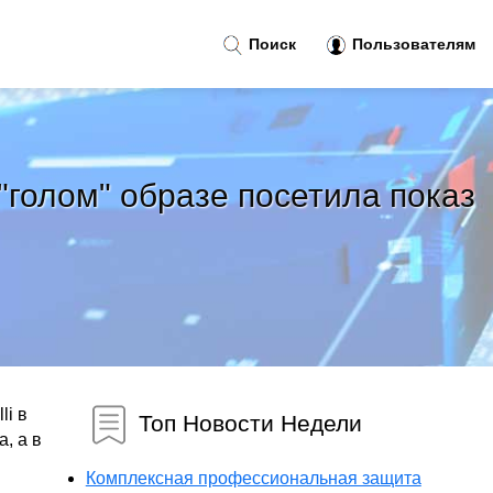
Поиск
Пользователям
голом" образе посетила показ
li в
Топ Новости Недели
, а в
Комплексная профессиональная защита