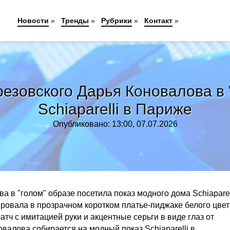
Новости
»
Тренды
»
Рубрики
»
Контакт
»
езовского Дарья Коновалова в "
Schiaparelli в Париже
Опубликовано: 13:00, 07.07.2026
 в "голом" образе посетила показ модного дома Schiaparel
овала в прозрачном коротком платье-пиджаке белого цвета
тч с имитацией руки и акцентные серьги в виде глаз от
алова собирается на модный показ Schiaparelli в