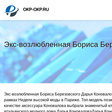
OKP-OKP.RU
Экс-возлюбленная Бориса Бер
Экс-возлюбленная Бориса Березовского Дарья Коновалова
рамках Недели высокой моды в Париже. Топ-модель позир
качестве аксессуара Коновалова выбрала знаменитый кла
итальянского модного дома.Дарья КоноваловаДарья Конов