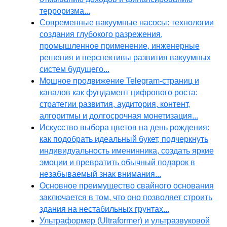
терроризма...
Современные вакуумные насосы: технологии
создания глубокого разрежения,
промышленное применение, инженерные
решения и перспективы развития вакуумных
систем будущего...
Мощное продвижение Telegram-страниц и
каналов как фундамент цифрового роста:
стратегии развития, аудитория, контент,
алгоритмы и долгосрочная монетизация...
Искусство выбора цветов на день рождения:
как подобрать идеальный букет, подчеркнуть
индивидуальность именинника, создать яркие
эмоции и превратить обычный подарок в
незабываемый знак внимания...
Основное преимущество свайного основания
заключается в том, что оно позволяет строить
здания на нестабильных грунтах...
Ультраформер (Ultraformer) и ультразвуковой