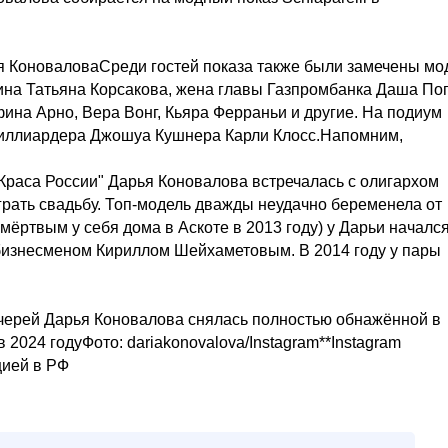
я КоноваловаСреди гостей показа также были замечены мо
ина Татьяна Корсакова, жена главы Газпромбанка Даша По
фина Арно, Вера Вонг, Кьяра Ферраньи и другие. На подиум
 миллиардера Джошуа Кушнера Карли Клосс.Напомним,
Краса России" Дарья Коновалова встречалась с олигархом
грать свадьбу. Топ-модель дважды неудачно беременела от
мёртвым у себя дома в Аскоте в 2013 году) у Дарьи началс
 бизнесменом Кириллом Шейхаметовым. В 2014 году у пары
дочерей Дарья Коновалова снялась полностью обнажённой в
2024 годуФото: dariakonovalova/Instagram**Instagram
цией в РФ