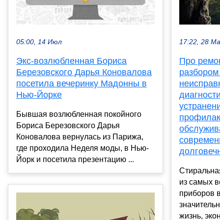
05:00, 14 Июл
17:22, 28 М
Экс-возлюбленная Бориса
Про ремо
Березовского Дарья Коновалова
разбором
посетила вечеринку Мадонны в
неисправ
Нью-Йорке
диагности
устранен
Бывшая возлюбленная покойного
профилак
Бориса Березовского Дарья
обслужив
Коновалова вернулась из Парижа,
современ
где проходила Неделя моды, в Нью-
долговеч
Йорк и посетила презентацию ...
Стиральна
из самых 
приборов 
значитель
жизнь, экон