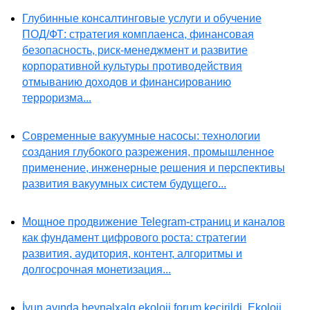
Глубинные консалтинговые услуги и обучение
ПОД/ФТ: стратегия комплаенса, финансовая
безопасность, риск-менеджмент и развитие
корпоративной культуры противодействия
отмыванию доходов и финансированию
терроризма...
Современные вакуумные насосы: технологии
создания глубокого разрежения, промышленное
применение, инженерные решения и перспективы
развития вакуумных систем будущего...
Мощное продвижение Telegram-страниц и каналов
как фундамент цифрового роста: стратегии
развития, аудитория, контент, алгоритмы и
долгосрочная монетизация...
İyun ayında beynəlxalq ekoloji forum keçirildi. Ekoloji