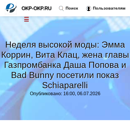
OKP-OKP.RU
Поиск
Пользователям
☰
Новости
»
Неделя высокой моды: Эмма
Тренды новостей
»
Коррин, Вита Клац, жена главы
Газпромбанка Даша Попова и
Рубрики
»
Bad Bunny посетили показ
Правила
»
Schiaparelli
Опубликовано: 16:00, 06.07.2026
Контакт
»