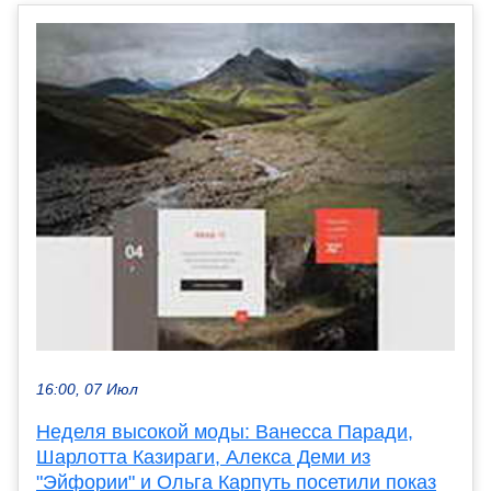
16:00, 07 Июл
Неделя высокой моды: Ванесса Паради,
Шарлотта Казираги, Алекса Деми из
"Эйфории" и Ольга Карпуть посетили показ