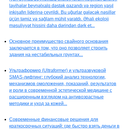
layihələr beynəlxalq dəstək qazandı və region yaşıl
inkişafın liderinə çevrildi. Bu uğurlar gələcək nəsillər
üçün təmiz və sağlam mühit yaratdı. Əhali ekoloji
məsuliyyət hissini daha dərindən dərk et...
Основное преимущество свайного основания
заключается в том, что оно позволяет строить
здания на нестабильных грунтах...
Ультраформер (Ultraformer) и ультразвуковой
SMAS-лифтинг: глубокий анализ технологии,
механизмов омоложения, показаний, результатов
и роли в современной эстетической медицине с
расширенным взглядом на антивозрастные
методики и уход за кожей...
Современные финансовые решения для
краткосрочных ситуаций: где быстро взять деньги в