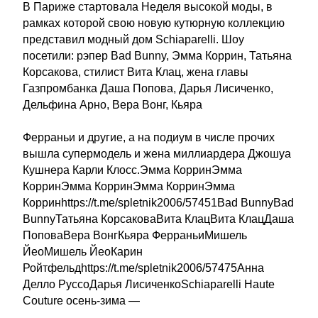
В Париже стартовала Неделя высокой моды, в
рамках которой свою новую кутюрную коллекцию
представил модный дом Schiaparelli. Шоу
посетили: рэпер Bad Bunny, Эмма Коррин, Татьяна
Корсакова, стилист Вита Клац, жена главы
Газпромбанка Даша Попова, Дарья Лисиченко,
Дельфина Арно, Вера Вонг, Кьяра
Ферраньи и другие, а на подиум в числе прочих
вышла супермодель и жена миллиардера Джошуа
Кушнера Карли Клосс.Эмма КорринЭмма
КорринЭмма КорринЭмма КорринЭмма
Корринhttps://t.me/spletnik2006/57451Bad BunnyBad
BunnyТатьяна КорсаковаВита КлацВита КлацДаша
ПоповаВера ВонгКьяра ФерраньиМишель
ЙеоМишель ЙеоКарин
Ройтфельдhttps://t.me/spletnik2006/57475Анна
Делло РуссоДарья ЛисиченкоSchiaparelli Haute
Couture осень-зима —