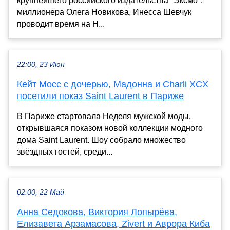
крупнейшего российского издательства "Эксмо",
миллионера Олега Новикова, Инесса Шевчук
проводит время на Н...
22:00, 23 Июн
Кейт Мосс с дочерью, Мадонна и Charli XCX
посетили показ Saint Laurent в Париже
В Париже стартовала Неделя мужской моды,
открывшаяся показом новой коллекции модного
дома Saint Laurent. Шоу собрало множество
звёздных гостей, среди...
02:00, 22 Май
Анна Седокова, Виктория Лопырёва,
Елизавета Арзамасова, Zivert и Аврора Киба