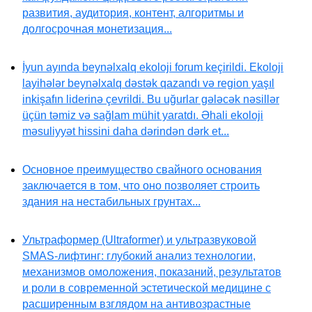
развития, аудитория, контент, алгоритмы и
долгосрочная монетизация...
İyun ayında beynəlxalq ekoloji forum keçirildi. Ekoloji
layihələr beynəlxalq dəstək qazandı və region yaşıl
inkişafın liderinə çevrildi. Bu uğurlar gələcək nəsillər
üçün təmiz və sağlam mühit yaratdı. Əhali ekoloji
məsuliyyət hissini daha dərindən dərk et...
Основное преимущество свайного основания
заключается в том, что оно позволяет строить
здания на нестабильных грунтах...
Ультраформер (Ultraformer) и ультразвуковой
SMAS-лифтинг: глубокий анализ технологии,
механизмов омоложения, показаний, результатов
и роли в современной эстетической медицине с
расширенным взглядом на антивозрастные