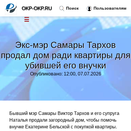
OKP-OKP.RU
Поиск
Пользователям
☰
Новости
»
Экс-мэр Самары Тархов
Тренды новостей
»
продал дом ради квартиры для
убившей его внучки
Рубрики
»
Опубликовано: 12:00, 07.07.2026
Правила
»
Контакт
»
Бывший мэр Самары Виктор Тархов и его супруга
Наталья продали загородный дом, чтобы помочь
внучке Екатерине Бельской с покупкой квартиры.