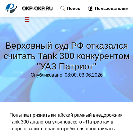
OKP-OKP.RU
Поиск
Пользователям
☰
Новости
»
Верховный суд РФ отказался
Тренды новостей
»
считать Tank 300 конкурентом
"УАЗ Патриот"
Рубрики
»
Опубликовано: 08:00, 03.06.2026
Правила
»
Контакт
»
Попытка признать китайский рамный внедорожник
Tank 300 аналогом ульяновского «Патриота» в
споре о защите прав потребителя провалилась.