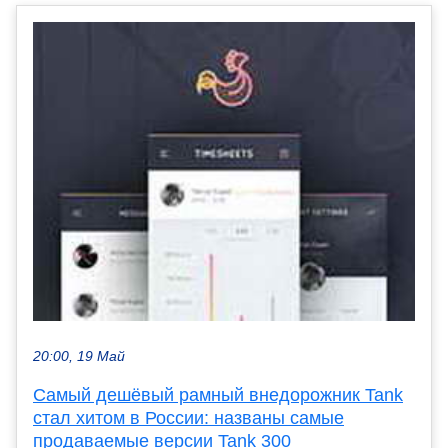
20:00, 19 Май
Cамый дешёвый рамный внедорожник Tank
стал хитом в России: названы самые
продаваемые версии Tank 300