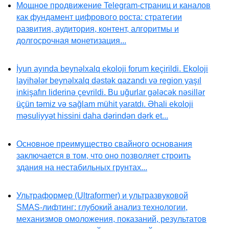
Мощное продвижение Telegram-страниц и каналов
как фундамент цифрового роста: стратегии
развития, аудитория, контент, алгоритмы и
долгосрочная монетизация...
İyun ayında beynəlxalq ekoloji forum keçirildi. Ekoloji
layihələr beynəlxalq dəstək qazandı və region yaşıl
inkişafın liderinə çevrildi. Bu uğurlar gələcək nəsillər
üçün təmiz və sağlam mühit yaratdı. Əhali ekoloji
məsuliyyət hissini daha dərindən dərk et...
Основное преимущество свайного основания
заключается в том, что оно позволяет строить
здания на нестабильных грунтах...
Ультраформер (Ultraformer) и ультразвуковой
SMAS-лифтинг: глубокий анализ технологии,
механизмов омоложения, показаний, результатов