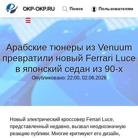
OKP-OKP.RU
Поиск
Пользователям
☰
Новости
»
Арабские тюнеры из Venuum
Тренды новостей
»
превратили новый Ferrari Luce
в японский седан из 90-х
Рубрики
»
Опубликовано: 22:00, 02.06.2026
Правила
»
Контакт
»
Новый электрический кроссовер Ferrari Luce,
представленный недавно, вызвал неоднозначную
реакцию публики. Многие критикуют его дизайн,