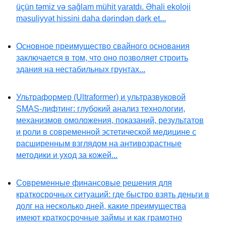
üçün təmiz və sağlam mühit yaratdı. Əhali ekoloji
məsuliyyət hissini daha dərindən dərk et...
Основное преимущество свайного основания
заключается в том, что оно позволяет строить
здания на нестабильных грунтах...
Ультраформер (Ultraformer) и ультразвуковой
SMAS-лифтинг: глубокий анализ технологии,
механизмов омоложения, показаний, результатов
и роли в современной эстетической медицине с
расширенным взглядом на антивозрастные
методики и уход за кожей...
Современные финансовые решения для
краткосрочных ситуаций: где быстро взять деньги в
долг на несколько дней, какие преимущества
имеют краткосрочные займы и как грамотно