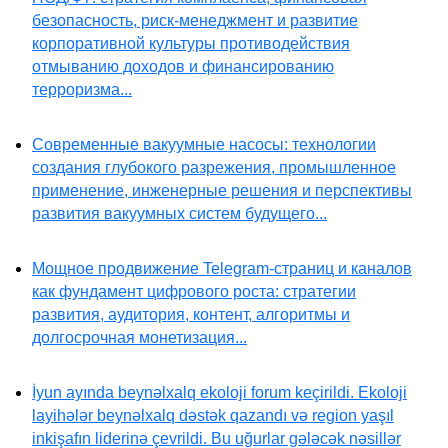
безопасность, риск-менеджмент и развитие
корпоративной культуры противодействия
отмыванию доходов и финансированию
терроризма...
Современные вакуумные насосы: технологии
создания глубокого разрежения, промышленное
применение, инженерные решения и перспективы
развития вакуумных систем будущего...
Мощное продвижение Telegram-страниц и каналов
как фундамент цифрового роста: стратегии
развития, аудитория, контент, алгоритмы и
долгосрочная монетизация...
İyun ayında beynəlxalq ekoloji forum keçirildi. Ekoloji
layihələr beynəlxalq dəstək qazandı və region yaşıl
inkişafın liderinə çevrildi. Bu uğurlar gələcək nəsillər