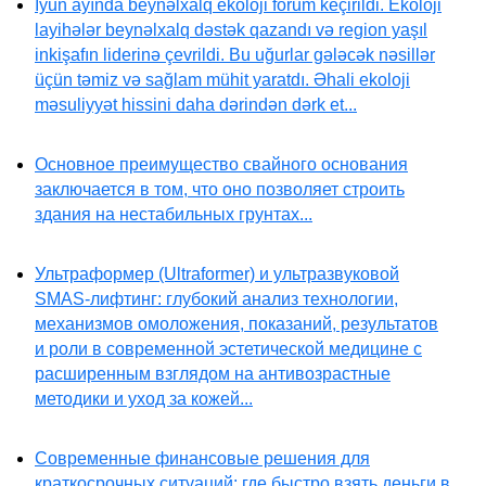
İyun ayında beynəlxalq ekoloji forum keçirildi. Ekoloji
layihələr beynəlxalq dəstək qazandı və region yaşıl
inkişafın liderinə çevrildi. Bu uğurlar gələcək nəsillər
üçün təmiz və sağlam mühit yaratdı. Əhali ekoloji
məsuliyyət hissini daha dərindən dərk et...
Основное преимущество свайного основания
заключается в том, что оно позволяет строить
здания на нестабильных грунтах...
Ультраформер (Ultraformer) и ультразвуковой
SMAS-лифтинг: глубокий анализ технологии,
механизмов омоложения, показаний, результатов
и роли в современной эстетической медицине с
расширенным взглядом на антивозрастные
методики и уход за кожей...
Современные финансовые решения для
краткосрочных ситуаций: где быстро взять деньги в