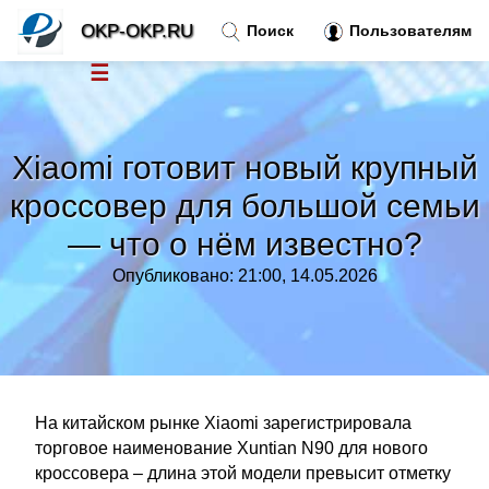
OKP-OKP.RU
Поиск
Пользователям
☰
Новости
»
Xiaomi готовит новый крупный
Тренды новостей
»
кроссовер для большой семьи
— что о нём известно?
Рубрики
»
Опубликовано: 21:00, 14.05.2026
Правила
»
Контакт
»
На китайском рынке Xiaomi зарегистрировала
торговое наименование Xuntian N90 для нового
кроссовера – длина этой модели превысит отметку