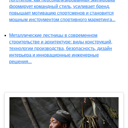
формирует командный стиль, усиливает бренд,
повышает мотивацию спортсменов и становится
мощным инструментом спортивного маркетинга...
Металлические лестницы в современном
строительстве и архитектуре: виды конструкций,
технологии производства, безопасность, дизайн
интерьера и инновационные инженерные
решения...