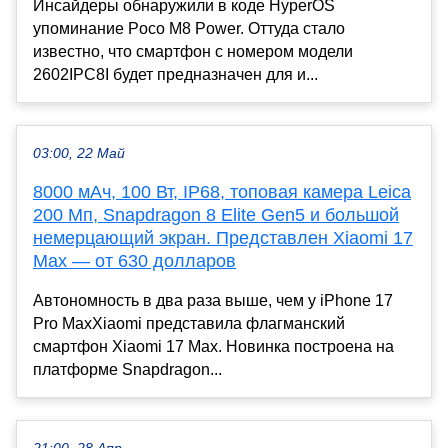
Инсайдеры обнаружили в коде HyperOS
упоминание Poco M8 Power. Оттуда стало
известно, что смартфон с номером модели
2602IPC8I будет предназначен для и...
03:00, 22 Май
8000 мАч, 100 Вт, IP68, топовая камера Leica
200 Мп, Snapdragon 8 Elite Gen5 и большой
немерцающий экран. Представлен Xiaomi 17
Max — от 630 долларов
Автономность в два раза выше, чем у iPhone 17
Pro MaxXiaomi представила флагманский
смартфон Xiaomi 17 Max. Новинка построена на
платформе Snapdragon...