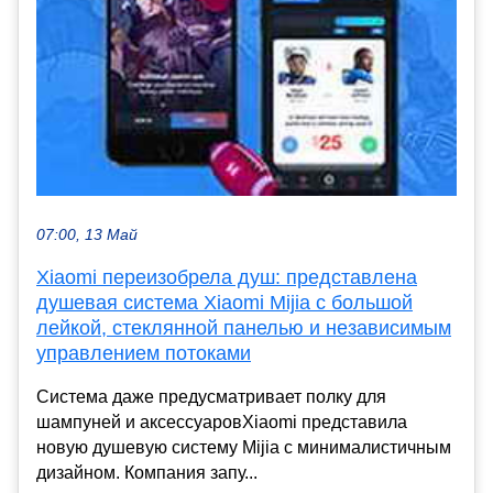
07:00, 13 Май
Xiaomi переизобрела душ: представлена
душевая система Xiaomi Mijia с большой
лейкой, стеклянной панелью и независимым
управлением потоками
Система даже предусматривает полку для
шампуней и аксессуаровXiaomi представила
новую душевую систему Mijia с минималистичным
дизайном. Компания запу...