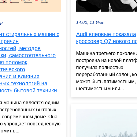
ар
14:00, 11 Июн
нт стиральных машин с
Audi впервые показала
 причин
кроссовер Q7 нового п
ностей, методов
Машина третьего поколен
ки, самостоятельного
построена на новой платф
ия поломок,
получила полностью
тического
переработанный салон, к
ания и влияния
может быть пятиместным,
ных технологий на
шестиместным или...
ность бытовой техники
я машина является одним
востребованных бытовых
в современном доме. Она
но упрощает повседневную
омит в...