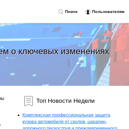
Поиск
Пользователям
аем о ключевых изменениях
ны
Топ Новости Недели
Комплексная профессиональная защита
кузова автомобиля от сколов, царапин,
о
дорожного пескоструя и преждевременного