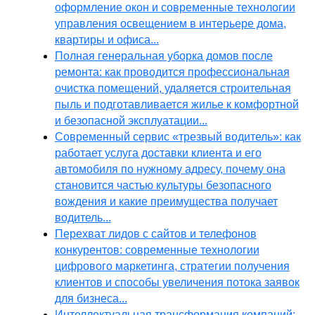
оформление окон и современные технологии
управления освещением в интерьере дома,
квартиры и офиса...
Полная генеральная уборка домов после
ремонта: как проводится профессиональная
очистка помещений, удаляется строительная
пыль и подготавливается жилье к комфортной
и безопасной эксплуатации...
Современный сервис «трезвый водитель»: как
работает услуга доставки клиента и его
автомобиля по нужному адресу, почему она
становится частью культуры безопасного
вождения и какие преимущества получает
водитель...
Перехват лидов с сайтов и телефонов
конкурентов: современные технологии
цифрового маркетинга, стратегии получения
клиентов и способы увеличения потока заявок
для бизнеса...
Интеллектуальная трансформация компаний: