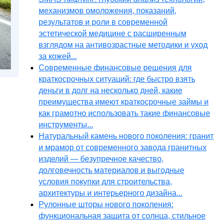
механизмов омоложения, показаний,
результатов и роли в современной
эстетической медицине с расширенным
взглядом на антивозрастные методики и уход
за кожей...
Современные финансовые решения для
краткосрочных ситуаций: где быстро взять
деньги в долг на несколько дней, какие
преимущества имеют краткосрочные займы и
как грамотно использовать такие финансовые
инструменты...
Натуральный камень нового поколения: гранит
и мрамор от современного завода гранитных
изделий — безупречное качество,
долговечность материалов и выгодные
условия покупки для строительства,
архитектуры и интерьерного дизайна...
Рулонные шторы нового поколения:
функциональная защита от солнца, стильное