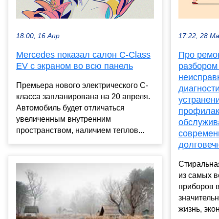
18:00, 16 Апр
17:22, 28 М
Mercedes показал салон C-Class
Про ремо
EV с экраном во всю панель
разбором
неисправ
Премьера нового электрического C-
диагности
класса запланирована на 20 апреля.
устранен
Автомобиль будет отличаться
профилак
увеличенным внутренним
обслужив
пространством, наличием теплов...
современ
долговеч
Стиральна
из самых 
приборов 
значитель
жизнь, экон