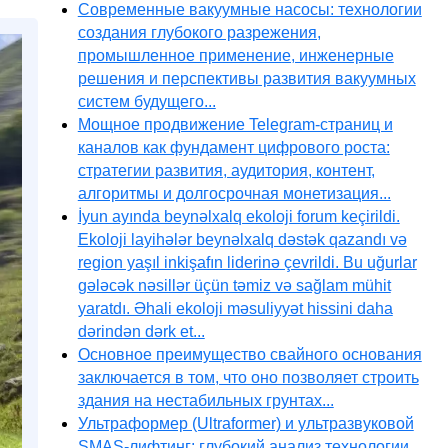
Современные вакуумные насосы: технологии
создания глубокого разрежения,
промышленное применение, инженерные
решения и перспективы развития вакуумных
систем будущего...
Мощное продвижение Telegram-страниц и
каналов как фундамент цифрового роста:
стратегии развития, аудитория, контент,
алгоритмы и долгосрочная монетизация...
İyun ayında beynəlxalq ekoloji forum keçirildi.
Ekoloji layihələr beynəlxalq dəstək qazandı və
region yaşıl inkişafın liderinə çevrildi. Bu uğurlar
gələcək nəsillər üçün təmiz və sağlam mühit
yaratdı. Əhali ekoloji məsuliyyət hissini daha
dərindən dərk et...
Основное преимущество свайного основания
заключается в том, что оно позволяет строить
здания на нестабильных грунтах...
Ультраформер (Ultraformer) и ультразвуковой
SMAS-лифтинг: глубокий анализ технологии,