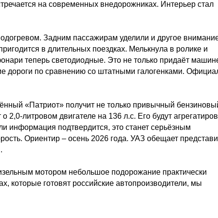
стречается на современных внедорожниках. Интерьер стал
подогревом. Задним пассажирам уделили и другое внимание
пригодится в длительных поездках. Мелькнула в ролике и
фонари теперь светодиодные. Это не только придаёт машин
ие дороги по сравнению со штатными галогенками. Официа
ённый «Патриот» получит не только привычный бензиновы
 о 2,0-литровом двигателе на 136 л.с. Его будут агрегатиров
сли информация подтвердится, это станет серьёзным
орость. Ориентир – осень 2026 года. УАЗ обещает представи
.
дизельным мотором небольшое подорожание практически
ах, которые готовят российские автопроизводители, мы