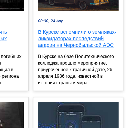
00:00, 24 Апр
В Курске вспомнили о земляках-
ять
ликвидаторах последствий
ных
аварии на Чернобыльской АЭС
В Курске на базе Политехнического
ь погибших
колледжа прошло мероприятие,
и
приуроченное к трагичной дате, 26
бщил в
апреля 1986 года, известной в
р региона
истории страны и мира ...
...