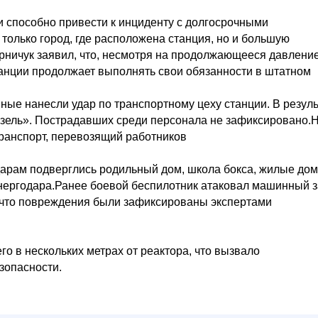
и способно привести к инциденту с долгосрочными
только город, где расположена станция, но и большую
ничук заявил, что, несмотря на продолжающееся давление
танции продолжает выполнять свои обязанности в штатном
ные нанесли удар по транспортному цеху станции. В резуль
азель». Пострадавших среди персонала не зафиксировано.
транспорт, перевозящий работников
дарам подверглись родильный дом, школа бокса, жилые дом
нергодара.Ранее боевой беспилотник атаковал машинный 
 что повреждения были зафиксированы экспертами
о в нескольких метрах от реактора, что вызвало
зопасности.