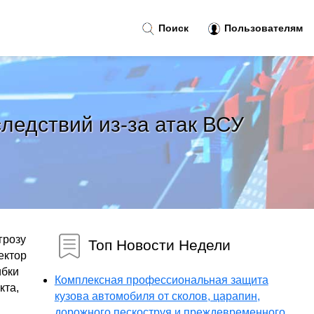
Поиск
Пользователям
ледствий из-за атак ВСУ
грозу
Топ Новости Недели
ектор
ибки
Комплексная профессиональная защита
кта,
кузова автомобиля от сколов, царапин,
дорожного пескоструя и преждевременного