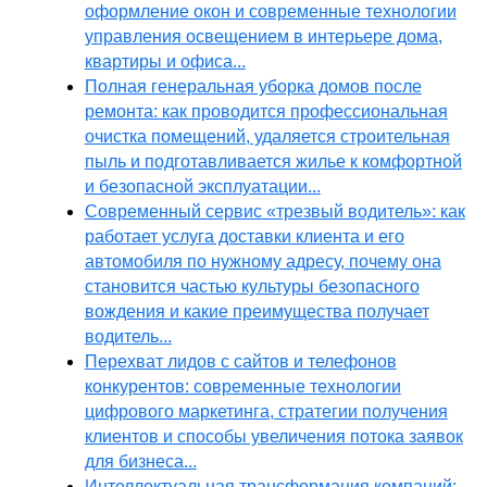
оформление окон и современные технологии
управления освещением в интерьере дома,
квартиры и офиса...
Полная генеральная уборка домов после
ремонта: как проводится профессиональная
очистка помещений, удаляется строительная
пыль и подготавливается жилье к комфортной
и безопасной эксплуатации...
Современный сервис «трезвый водитель»: как
работает услуга доставки клиента и его
автомобиля по нужному адресу, почему она
становится частью культуры безопасного
вождения и какие преимущества получает
водитель...
Перехват лидов с сайтов и телефонов
конкурентов: современные технологии
цифрового маркетинга, стратегии получения
клиентов и способы увеличения потока заявок
для бизнеса...
Интеллектуальная трансформация компаний: