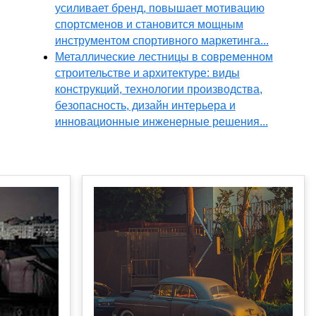
усиливает бренд, повышает мотивацию
спортсменов и становится мощным
инструментом спортивного маркетинга...
Металлические лестницы в современном
строительстве и архитектуре: виды
конструкций, технологии производства,
безопасность, дизайн интерьера и
инновационные инженерные решения...