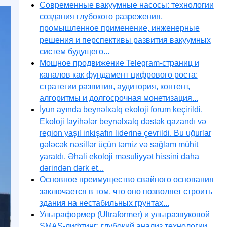
Современные вакуумные насосы: технологии
создания глубокого разрежения,
промышленное применение, инженерные
решения и перспективы развития вакуумных
систем будущего...
Мощное продвижение Telegram-страниц и
каналов как фундамент цифрового роста:
стратегии развития, аудитория, контент,
алгоритмы и долгосрочная монетизация...
İyun ayında beynəlxalq ekoloji forum keçirildi.
Ekoloji layihələr beynəlxalq dəstək qazandı və
region yaşıl inkişafın liderinə çevrildi. Bu uğurlar
gələcək nəsillər üçün təmiz və sağlam mühit
yaratdı. Əhali ekoloji məsuliyyət hissini daha
dərindən dərk et...
Основное преимущество свайного основания
заключается в том, что оно позволяет строить
здания на нестабильных грунтах...
Ультраформер (Ultraformer) и ультразвуковой
SMAS-лифтинг: глубокий анализ технологии,