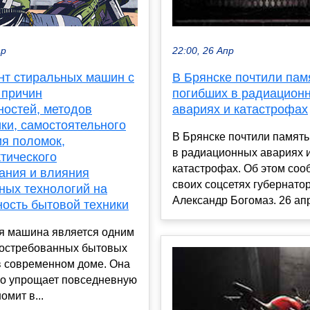
ар
22:00, 26 Апр
нт стиральных машин с
В Брянске почтили пам
 причин
погибших в радиацион
ностей, методов
авариях и катастрофах
ки, самостоятельного
В Брянске почтили памят
ия поломок,
в радиационных авариях 
тического
катастрофах. Об этом соо
ания и влияния
своих соцсетях губернато
ных технологий на
Александр Богомаз. 26 апр
ность бытовой техники
я машина является одним
востребованных бытовых
в современном доме. Она
но упрощает повседневную
омит в...