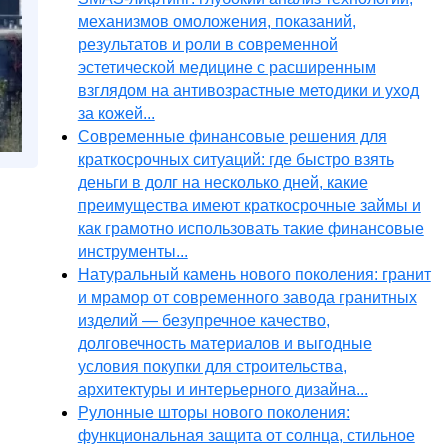
механизмов омоложения, показаний,
результатов и роли в современной
эстетической медицине с расширенным
взглядом на антивозрастные методики и уход
за кожей...
Современные финансовые решения для
краткосрочных ситуаций: где быстро взять
деньги в долг на несколько дней, какие
преимущества имеют краткосрочные займы и
как грамотно использовать такие финансовые
инструменты...
Натуральный камень нового поколения: гранит
и мрамор от современного завода гранитных
изделий — безупречное качество,
долговечность материалов и выгодные
условия покупки для строительства,
архитектуры и интерьерного дизайна...
Рулонные шторы нового поколения:
функциональная защита от солнца, стильное