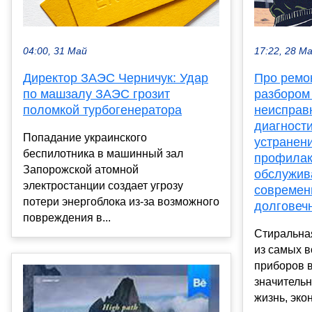
04:00, 31 Май
17:22, 28 М
Директор ЗАЭС Черничук: Удар
Про ремо
по машзалу ЗАЭС грозит
разбором
поломкой турбогенератора
неисправ
диагности
Попадание украинского
устранен
беспилотника в машинный зал
профилак
Запорожской атомной
обслужив
электростанции создает угрозу
современ
потери энергоблока из-за возможного
долговеч
повреждения в...
Стиральна
из самых 
приборов 
значитель
жизнь, экон