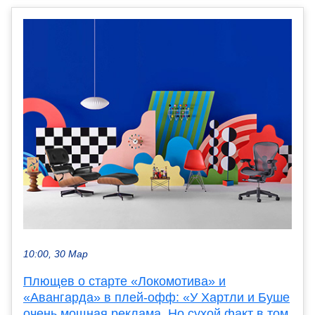
10:00, 30 Мар
Плющев о старте «Локомотива» и
«Авангарда» в плей-офф: «У Хартли и Буше
очень мощная реклама. Но сухой факт в том,