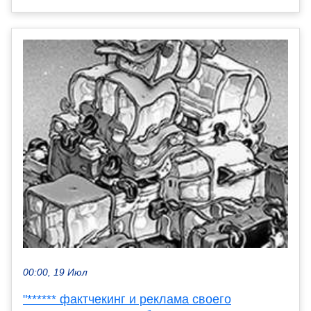
00:00, 19 Июл
"****** фактчекинг и реклама своего