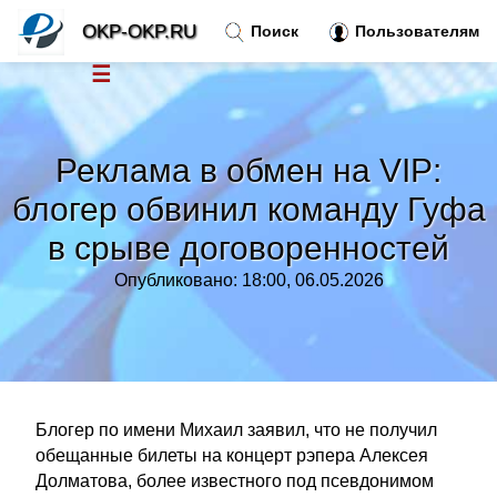
OKP-OKP.RU
Поиск
Пользователям
☰
Новости
»
Реклама в обмен на VIP:
Тренды новостей
»
блогер обвинил команду Гуфа
в срыве договоренностей
Рубрики
»
Опубликовано: 18:00, 06.05.2026
Правила
»
Контакт
»
Блогер по имени Михаил заявил, что не получил
обещанные билеты на концерт рэпера Алексея
Долматова, более известного под псевдонимом