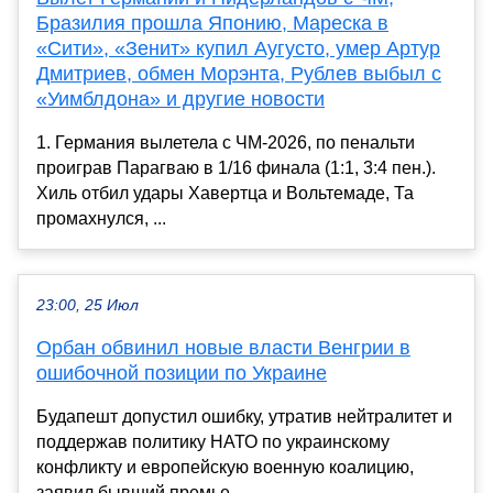
Бразилия прошла Японию, Мареска в
«Сити», «Зенит» купил Аугусто, умер Артур
Дмитриев, обмен Морэнта, Рублев выбыл с
«Уимблдона» и другие новости
1. Германия вылетела с ЧМ-2026, по пенальти
проиграв Парагваю в 1/16 финала (1:1, 3:4 пен.).
Хиль отбил удары Хавертца и Вольтемаде, Та
промахнулся, ...
23:00, 25 Июл
Орбан обвинил новые власти Венгрии в
ошибочной позиции по Украине
Будапешт допустил ошибку, утратив нейтралитет и
поддержав политику НАТО по украинскому
конфликту и европейскую военную коалицию,
заявил бывший премье...