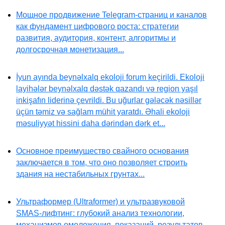
Мощное продвижение Telegram-страниц и каналов
как фундамент цифрового роста: стратегии
развития, аудитория, контент, алгоритмы и
долгосрочная монетизация...
İyun ayında beynəlxalq ekoloji forum keçirildi. Ekoloji
layihələr beynəlxalq dəstək qazandı və region yaşıl
inkişafın liderinə çevrildi. Bu uğurlar gələcək nəsillər
üçün təmiz və sağlam mühit yaratdı. Əhali ekoloji
məsuliyyət hissini daha dərindən dərk et...
Основное преимущество свайного основания
заключается в том, что оно позволяет строить
здания на нестабильных грунтах...
Ультраформер (Ultraformer) и ультразвуковой
SMAS-лифтинг: глубокий анализ технологии,
механизмов омоложения, показаний, результатов