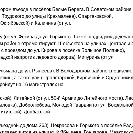
тором въезде в посёлок Белые Берега. В Советском районе 
. Трудового до улицы Крахмалёва), Спартаковской,
Октябрьской) и Калинина (от ул.
 (от ул. Фокина до ул. Горького). Также, подрядчик доделае
ом районе отремонтируют 11 объектов на улицах Центрально
 с проездом до ул. Кирова в посёлке Большое Полпино),
адкой напротив ледового дворца), Мичурина (от ул.
Тельмана до ул. Рылеева). В Володарском районе специалис
ткин, а также улиц Пролетарской, Кирпичной и Орджоникид
ойдут на 16 магистралях на
ской), Литейной (от ул. 50-й Армии до Литейного моста), Ле
Крыловка), Добролюбова, Молодой Гвардии (от ул. Вокзально
титутской), Донбасской
Объездной до дома 263), Некрасова и Горького в посёлке Рад
нт завершится на улицах Куйбышева, Гончарова, Маяковско