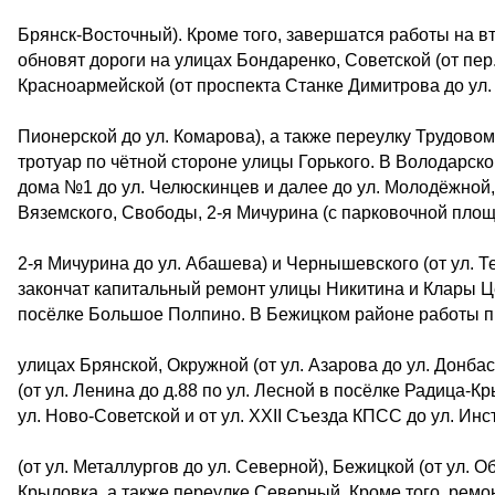
Брянск-Восточный). Кроме того, завершатся работы на в
обновят дороги на улицах Бондаренко, Советской (от пер
Красноармейской (от проспекта Станке Димитрова до ул. 
Пионерской до ул. Комарова), а также переулку Трудовому
тротуар по чётной стороне улицы Горького. В Володарск
дома №1 до ул. Челюскинцев и далее до ул. Молодёжной,
Вяземского, Свободы, 2-я Мичурина (с парковочной площ
2-я Мичурина до ул. Абашева) и Чернышевского (от ул. 
закончат капитальный ремонт улицы Никитина и Клары Це
посёлке Большое Полпино. В Бежицком районе работы пр
улицах Брянской, Окружной (от ул. Азарова до ул. Донбас
(от ул. Ленина до д.88 по ул. Лесной в посёлке Радица-
ул. Ново-Советской и от ул. ХХII Съезда КПСС до ул. Инс
(от ул. Металлургов до ул. Северной), Бежицкой (от ул. 
Крыловка, а также переулке Северный. Кроме того, ремо