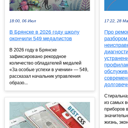
18:00, 06 Июл
17:22, 28 М
В Брянске в 2026 году школу
Про ремо
окончили 549 медалистов
разбором
неисправ
В 2026 году в Брянске
диагности
зафиксировано рекордное
устранен
количество обладателей медалей
профилак
«За особые успехи в учении» — 549,
обслужив
рассказал начальник управления
современ
образо...
долговеч
Стиральна
из самых 
приборов 
значитель
жизнь, экон