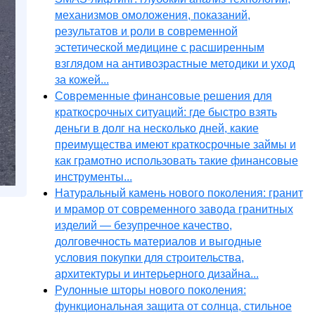
механизмов омоложения, показаний,
результатов и роли в современной
эстетической медицине с расширенным
взглядом на антивозрастные методики и уход
за кожей...
Современные финансовые решения для
краткосрочных ситуаций: где быстро взять
деньги в долг на несколько дней, какие
преимущества имеют краткосрочные займы и
как грамотно использовать такие финансовые
инструменты...
Натуральный камень нового поколения: гранит
и мрамор от современного завода гранитных
изделий — безупречное качество,
долговечность материалов и выгодные
условия покупки для строительства,
архитектуры и интерьерного дизайна...
Рулонные шторы нового поколения:
функциональная защита от солнца, стильное