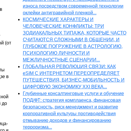
износа посредством современной технологии
в
оклейки антигравийной пленкой...
КОСМИЧЕСКИЕ ХАРАКТЕРЫ И
ЧЕЛОВЕЧЕСКИЕ КОНФЛИКТЫ: ТРИ
ЗОДИАКАЛЬНЫХ ТИПАЖА, КОТОРЫЕ ЧАСТО
т
СЧИТАЮТСЯ СЛОЖНЫМИ В ОБЩЕНИИ, И
й (от
ГЛУБОКОЕ ПОГРУЖЕНИЕ В АСТРОЛОГИЮ,
ПСИХОЛОГИЮ ЛИЧНОСТИ И
МЕЖЛИЧНОСТНЫЕ СЦЕНАРИИ...
ГЛОБАЛЬНАЯ РЕВОЛЮЦИЯ СВЯЗИ: КАК
ты
eSIM С ИНТЕРНЕТОМ ПЕРЕОПРЕДЕЛЯЕТ
зе в
ПУТЕШЕСТВИЯ, БИЗНЕС-МОБИЛЬНОСТЬ И
ЦИФРОВУЮ ЭКОНОМИКУ XXI ВЕКА...
Глубинные консалтинговые услуги и обучение
сной
ПОД/ФТ: стратегия комплаенса, финансовая
й до
безопасность, риск-менеджмент и развитие
корпоративной культуры противодействия
отмыванию доходов и финансированию
ица-
терроризма...
го и