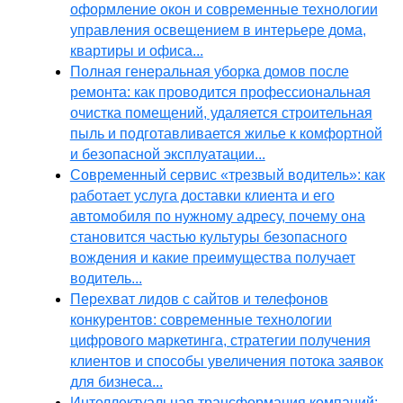
оформление окон и современные технологии
управления освещением в интерьере дома,
квартиры и офиса...
Полная генеральная уборка домов после
ремонта: как проводится профессиональная
очистка помещений, удаляется строительная
пыль и подготавливается жилье к комфортной
и безопасной эксплуатации...
Современный сервис «трезвый водитель»: как
работает услуга доставки клиента и его
автомобиля по нужному адресу, почему она
становится частью культуры безопасного
вождения и какие преимущества получает
водитель...
Перехват лидов с сайтов и телефонов
конкурентов: современные технологии
цифрового маркетинга, стратегии получения
клиентов и способы увеличения потока заявок
для бизнеса...
Интеллектуальная трансформация компаний: