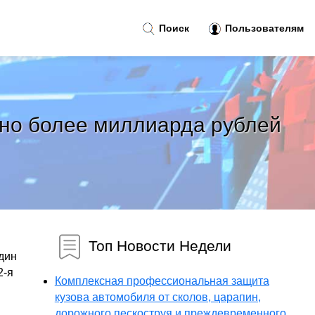
Поиск
Пользователям
ено более миллиарда рублей
Топ Новости Недели
дин
2-я
Комплексная профессиональная защита
кузова автомобиля от сколов, царапин,
дорожного пескоструя и преждевременного