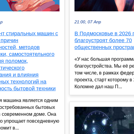
ар
21:00, 07 Апр
нт стиральных машин с
В Подмосковье в 2026 
 причин
благоустроят более 70
ностей, методов
общественных простра
ки, самостоятельного
«У нас большая программ
ия поломок,
благоустройства. Мы её р
тического
том числе, в рамках феде
ания и влияния
проекта, старт которому в 
ных технологий на
Коломне дал наш П...
ность бытовой техники
я машина является одним
востребованных бытовых
в современном доме. Она
но упрощает повседневную
омит в...