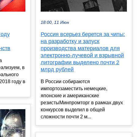
18:00, 11 Июн
году
Россия всерьез берется за чипы:
на разработку и запуск
нств
производства материалов для
электронно-лучевой и взрывной
а
литографии выделено почти 2
еализуем, в
млрд рублей
рального
2018 году в
В России собираются
импортозаместить немецкие,
японские и американские
резистыМинпромторг в рамках двух
конкурсов выделил в общей
сложности почти 2 м...