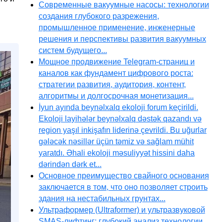
Современные вакуумные насосы: технологии
создания глубокого разрежения,
промышленное применение, инженерные
решения и перспективы развития вакуумных
систем будущего...
Мощное продвижение Telegram-страниц и
каналов как фундамент цифрового роста:
стратегии развития, аудитория, контент,
алгоритмы и долгосрочная монетизация...
İyun ayında beynəlxalq ekoloji forum keçirildi.
Ekoloji layihələr beynəlxalq dəstək qazandı və
region yaşıl inkişafın liderinə çevrildi. Bu uğurlar
gələcək nəsillər üçün təmiz və sağlam mühit
yaratdı. Əhali ekoloji məsuliyyət hissini daha
dərindən dərk et...
Основное преимущество свайного основания
заключается в том, что оно позволяет строить
здания на нестабильных грунтах...
Ультраформер (Ultraformer) и ультразвуковой
SMAS-лифтинг: глубокий анализ технологии,