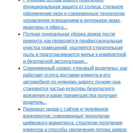
функциональная защита от солнца, стильное
оформление окон и современные технологии
управления освещением в интерьере дома,
квартиры и офиса...
Полная генеральная уборка домов после
ремонта: как проводится профессиональная
очистка помещений, удаляется строительная
пыль и подготавливается жилье к комфортной
и безопасной эксплуатации...
Современный сервис «трезвый водитель»: как
работает услуга доставки клиента и его
автомобиля по нужному адресу, почему она
становится частью культуры безопасного
вождения и какие преимущества получает
водитель...
Перехват лидов с сайтов и телефонов
конкурентов: современные технологии
цифрового маркетинга, стратегии получения
клиентов и способы увеличения потока заявок