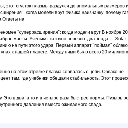
лы, этот сгусток плазмы раздулся до аномальных размеров 
сширения": когда модели врут Физика наизнанку: почему га
а Ответы на
еномен "суперрасширения": когда модели врут В ноябре 2
брос массы. Ученым сказочно повезло: два зонда — Solar
инию на пути этого удара. Первый аппарат "поймал" облако
тупах к нашей планете. Между ними было всего 20 миллион
нно на этом отрезке плазма сорвалась с цепи. Облако не
цент там, где учебники обещали стабильность. Этот процес
. Это в два, а то и в четыре раза быстрее нормы. Пузырь ро
нутреннего давления вместо ожидаемого спада.