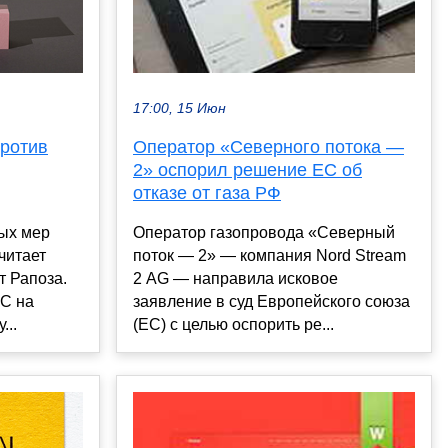
17:00, 15 Июн
против
Оператор «Северного потока —
2» оспорил решение ЕС об
отказе от газа РФ
ых мер
Оператор газопровода «Северный
читает
поток — 2» — компания Nord Stream
т Рапоза.
2 AG — направила исковое
ЕС на
заявление в суд Европейского союза
...
(ЕС) с целью оспорить ре...