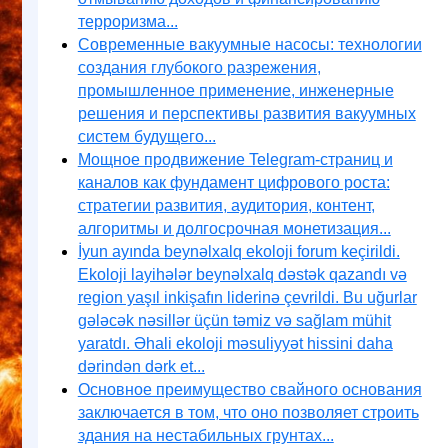
терроризма...
Современные вакуумные насосы: технологии
создания глубокого разрежения,
промышленное применение, инженерные
решения и перспективы развития вакуумных
систем будущего...
Мощное продвижение Telegram-страниц и
каналов как фундамент цифрового роста:
стратегии развития, аудитория, контент,
алгоритмы и долгосрочная монетизация...
İyun ayında beynəlxalq ekoloji forum keçirildi.
Ekoloji layihələr beynəlxalq dəstək qazandı və
region yaşıl inkişafın liderinə çevrildi. Bu uğurlar
gələcək nəsillər üçün təmiz və sağlam mühit
yaratdı. Əhali ekoloji məsuliyyət hissini daha
dərindən dərk et...
Основное преимущество свайного основания
заключается в том, что оно позволяет строить
здания на нестабильных грунтах...