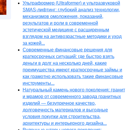
Ультраформер (Ultraformer) и ультразвуковой
SMAS-лифтинг: глубокий анализ технологии,
механизмов омоложения, показаний,
результатов и роли в современной
эстетической медицине с расширенным
взглядом на антивозрастные методики и уход
за кожей...
Современные финансовые решения для
краткосрочных ситуаций: где быстро взять
деньги в долг на несколько дней, какие
преимущества имеют краткосрочные займы и
как грамотно использовать такие финансовые
инструменты...
Натуральный камень нового поколения: гранит
и мрамор от современного завода гранитных
изделий — безупречное качество,
долговечность материалов и выгодные
условия покупки для строительства,
архитектуры и интерьерного дизайна...
Рулонные шторы нового поколения: