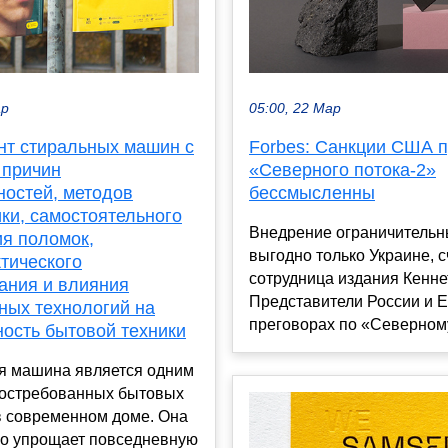
ар
05:00, 22 Мар
нт стиральных машин с
Forbes: Санкции США 
 причин
«Северного потока-2»
ностей, методов
бессмысленны
ки, самостоятельного
Внедрение ограничительн
ия поломок,
выгодно только Украине, с
тического
сотрудница издания Кенне
ания и влияния
Представители России и 
ных технологий на
преговорах по «Северному
ность бытовой техники
я машина является одним
востребованных бытовых
в современном доме. Она
но упрощает повседневную