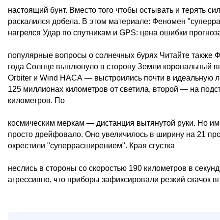
настоящий бунт. Вместо того чтобы остывать и терять си
раскалился добела. В этом материале: Феномен "суперра
нагрелся Удар по спутникам и GPS: цена ошибки прогноз
популярные вопросы о солнечных бурях Читайте также Ф
года Солнце выплюнуло в сторону Земли корональный вы
Orbiter и Wind НАСА — выстроились почти в идеальную л
125 миллионах километров от светила, второй — на подс
километров. По
космическим меркам — дистанция вытянутой руки. Но име
просто дрейфовало. Оно увеличилось в ширину на 21 про
окрестили "суперрасширением". Края сгустка
неслись в стороны со скоростью 190 километров в секунду
агрессивно, что приборы зафиксировали резкий скачок в