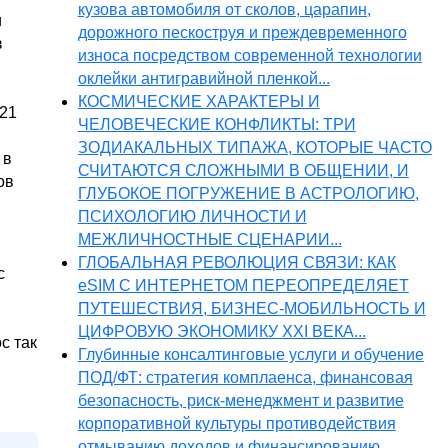
кузова автомобиля от сколов, царапин,
и
дорожного пескоструя и преждевременного
з
износа посредством современной технологии
оклейки антигравийной пленкой...
КОСМИЧЕСКИЕ ХАРАКТЕРЫ И
021
ЧЕЛОВЕЧЕСКИЕ КОНФЛИКТЫ: ТРИ
ЗОДИАКАЛЬНЫХ ТИПАЖА, КОТОРЫЕ ЧАСТО
 в
СЧИТАЮТСЯ СЛОЖНЫМИ В ОБЩЕНИИ, И
ов
ГЛУБОКОЕ ПОГРУЖЕНИЕ В АСТРОЛОГИЮ,
ПСИХОЛОГИЮ ЛИЧНОСТИ И
МЕЖЛИЧНОСТНЫЕ СЦЕНАРИИ...
ГЛОБАЛЬНАЯ РЕВОЛЮЦИЯ СВЯЗИ: КАК
с
eSIM С ИНТЕРНЕТОМ ПЕРЕОПРЕДЕЛЯЕТ
ПУТЕШЕСТВИЯ, БИЗНЕС-МОБИЛЬНОСТЬ И
ЦИФРОВУЮ ЭКОНОМИКУ XXI ВЕКА...
с так
Глубинные консалтинговые услуги и обучение
ПОД/ФТ: стратегия комплаенса, финансовая
безопасность, риск-менеджмент и развитие
корпоративной культуры противодействия
отмыванию доходов и финансированию