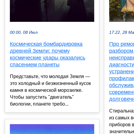
00:00, 08 Июл
17:22, 28 М
Космическая бомбардировка
Про ремо
древней Земли: почему
разбором
космические удары оказались
неисправ
спасением планеты
диагности
устранен
Представьте, что молодая Земля —
профилак
это холодный и безжизненный кусок
обслужив
камня в космической морозилке.
современ
Чтобы запустить "двигатель"
долговеч
биологии, планете требо...
Стиральна
из самых 
приборов 
значитель