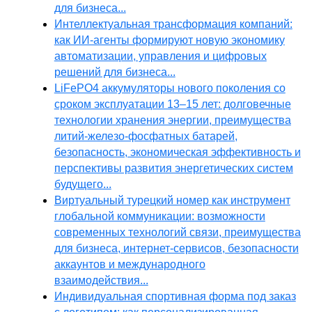
для бизнеса...
Интеллектуальная трансформация компаний:
как ИИ-агенты формируют новую экономику
автоматизации, управления и цифровых
решений для бизнеса...
LiFePO4 аккумуляторы нового поколения со
сроком эксплуатации 13–15 лет: долговечные
технологии хранения энергии, преимущества
литий-железо-фосфатных батарей,
безопасность, экономическая эффективность и
перспективы развития энергетических систем
будущего...
Виртуальный турецкий номер как инструмент
глобальной коммуникации: возможности
современных технологий связи, преимущества
для бизнеса, интернет-сервисов, безопасности
аккаунтов и международного
взаимодействия...
Индивидуальная спортивная форма под заказ