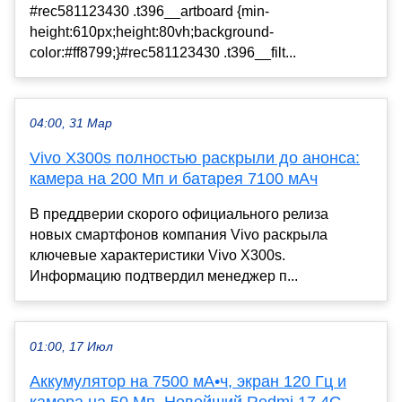
#rec581123430 .t396__artboard {min-
height:610px;height:80vh;background-
color:#ff8799;}#rec581123430 .t396__filt...
04:00, 31 Мар
Vivo X300s полностью раскрыли до анонса:
камера на 200 Мп и батарея 7100 мАч
В преддверии скорого официального релиза
новых смартфонов компания Vivo раскрыла
ключевые характеристики Vivo X300s.
Информацию подтвердил менеджер п...
01:00, 17 Июл
Аккумулятор на 7500 мА•ч, экран 120 Гц и