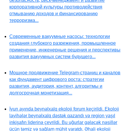
безопасность, риск-менеджмент и развитие
корпоративной культуры противодействия
отмыванию доходов и финансированию
терроризма...
Современные вакуумные насосы: технологии
создания глубокого разрежения, промышленное
применение, инженерные решения и перспективы
развития вакуумных систем будущего...
Мощное продвижение Telegram-страниц и каналов
как фундамент цифрового роста: стратегии
развития, аудитория, контент, алгоритмы и
долгосрочная монетизация...
İyun ayında beynəlxalq ekoloji forum keçirildi. Ekoloji
layihələr beynəlxalq dəstək qazandı və region yaşıl
inkişafın liderinə çevrildi. Bu uğurlar gələcək nəsillər
üçün təmiz və sağlam mühit yaratdı. Əhali ekoloji