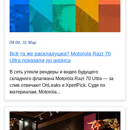
04:00, 31 Мар
Всё та же раскладушка? Motorola Razr 70
Ultra показали до анонса
В сеть утекли рендеры и видео будущего
складного флагмана Motorola Razr 70 Ultra — за
слив отвечают OnLeaks и XpertPick. Судя по
материалам, Motorola...