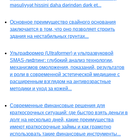
məsuliyyət hissini daha dərindən dərk et...
Основное преимущество свайного основания
заключается в том, что оно позволяет строить
здания на нестабильных грунтах...
Ультраформер (Ultraformer) и ультразвуковой
SMAS-лифтинг: глубокий анализ технологии,
механизмов омоложения, показаний, результатов
и роли в современной эстетической медицине с
расширенным взглядом на антивозрастные
методики и уход за кожей...
Современные финансовые решения для
краткосрочных ситуаций: где быстро взять деньги в
долг на несколько дней, какие преимущества
имеют краткосрочные займы и как грамотно
использовать такие финансовые инструменты...