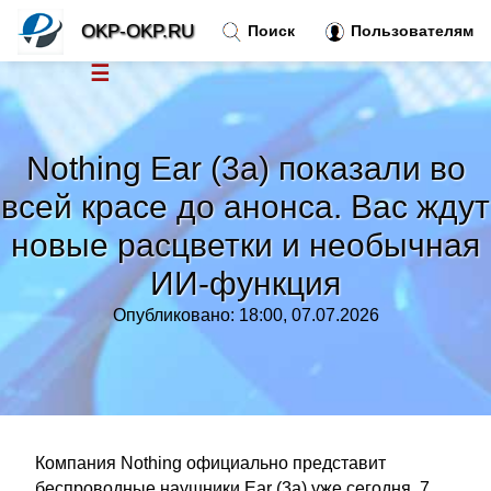
OKP-OKP.RU
Поиск
Пользователям
☰
Новости
»
Nothing Ear (3a) показали во
Тренды новостей
»
всей красе до анонса. Вас ждут
новые расцветки и необычная
Рубрики
»
ИИ-функция
Правила
»
Опубликовано: 18:00, 07.07.2026
Контакт
»
Компания Nothing официально представит
беспроводные наушники Ear (3a) уже сегодня, 7