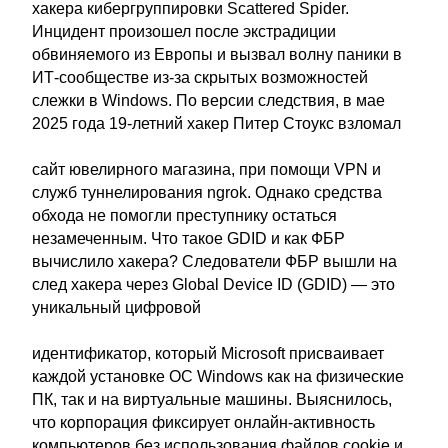
хакера кибергруппировки Scattered Spider.
Инцидент произошел после экстрадиции
обвиняемого из Европы и вызвал волну паники в
ИТ-сообществе из-за скрытых возможностей
слежки в Windows. По версии следствия, в мае
2025 года 19-летний хакер Питер Стоукс взломал
сайт ювелирного магазина, при помощи VPN и
служб туннелирования ngrok. Однако средства
обхода не помогли преступнику остаться
незамеченным. Что такое GDID и как ФБР
вычислило хакера? Следователи ФБР вышли на
след хакера через Global Device ID (GDID) — это
уникальный цифровой
идентификатор, который Microsoft присваивает
каждой установке ОС Windows как на физические
ПК, так и на виртуальные машины. Выяснилось,
что корпорация фиксирует онлайн-активность
компьютеров без использования файлов cookie и