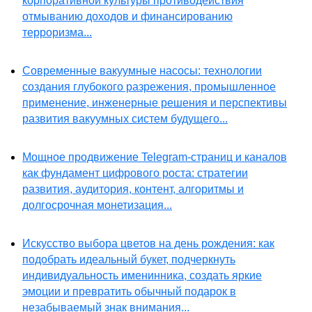
корпоративной культуры противодействия
отмыванию доходов и финансированию
терроризма...
Современные вакуумные насосы: технологии
создания глубокого разрежения, промышленное
применение, инженерные решения и перспективы
развития вакуумных систем будущего...
Мощное продвижение Telegram-страниц и каналов
как фундамент цифрового роста: стратегии
развития, аудитория, контент, алгоритмы и
долгосрочная монетизация...
Искусство выбора цветов на день рождения: как
подобрать идеальный букет, подчеркнуть
индивидуальность именинника, создать яркие
эмоции и превратить обычный подарок в
незабываемый знак внимания...