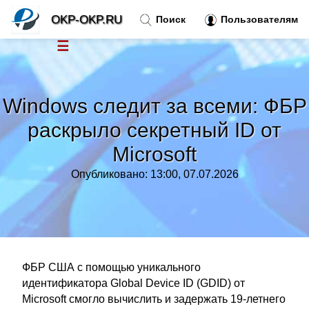
OKP-OKP.RU
Поиск
Пользователям
☰
Новости
»
Windows следит за всеми: ФБР
Тренды новостей
»
раскрыло секретный ID от
Microsoft
Рубрики
»
Опубликовано: 13:00, 07.07.2026
Правила
»
Контакт
»
ФБР США с помощью уникального
идентификатора Global Device ID (GDID) от
Microsoft смогло вычислить и задержать 19-летнего