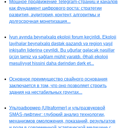
Мощное продвижение Telegram-страниц и каналов
как фундамент цифрового роста: стратегии
развития, аудитория, контент, алгоритмы и
долгосрочная монетизация...
İyun ayında beynəlxalq ekoloji forum keçirildi. Ekoloji
layihələr beynəlxalq dəstək qazandı və region yaşıl
inkişafın liderinə çevrildi. Bu uğurlar gələcək nəsillər
üçün təmiz və sağlam mühit yaratdı. Əhali ekoloji
məsuliyyət hissini daha dərindən dərk et...
Основное преимущество свайного основания
заключается в том, что оно позволяет строить
здания на нестабильных грунтах...
Ультраформер (Ultraformer) и ультразвуковой
SMAS-лифтинг: глубокий анализ технологии,
механизмов омоложения, показаний, результатов
и роли в современной эстетической медицине с