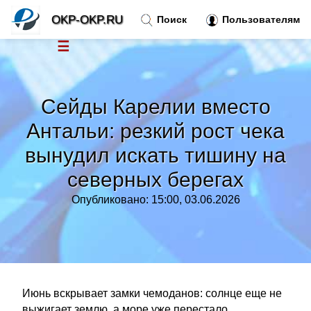
OKP-OKP.RU
Поиск
Пользователям
☰
Новости
»
Сейды Карелии вместо
Тренды новостей
»
Антальи: резкий рост чека
вынудил искать тишину на
Рубрики
»
северных берегах
Правила
»
Опубликовано: 15:00, 03.06.2026
Контакт
»
Июнь вскрывает замки чемоданов: солнце еще не
выжигает землю, а море уже перестало