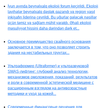
İyun ayında beynəlxalq ekoloji forum keçirildi. Ekoloji
layihələr beynəlxalq dəstək qazandı və region yaşıl
inkişafın liderinə çevrildi. Bu uğurlar gələcək nəsillər
üçün təmiz və sağlam mühit yaratdı. Əhali ekoloji
məsuliyyət hissini daha dərindən dərk et...
Основное преимущество свайного основания
заключается в том, что оно позволяет строить
здания на нестабильных грунтах...
Ультраформер (Ultraformer) и ультразвуковой
SMAS-лифтинг: глубокий анализ технологии,
механизмов омоложения, показаний, результатов
и роли в современной эстетической медицине с
расширенным взглядом на антивозрастные
методики и уход за кожей...
Современные финансовые решения для