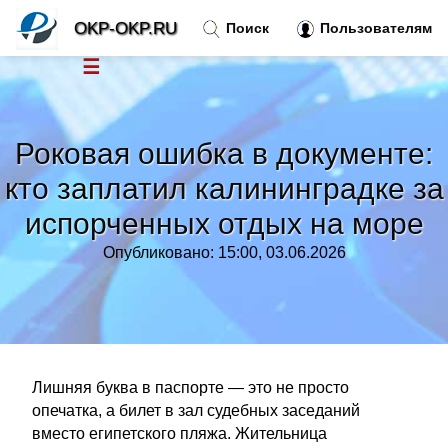
OKP-OKP.RU
Поиск
Пользователям
☰
Новости
»
Роковая ошибка в документе:
Тренды новостей
»
кто заплатил калининградке за
испорченных отдых на море
Рубрики
»
Опубликовано: 15:00, 03.06.2026
Правила
»
Контакт
»
Лишняя буква в паспорте — это не просто
опечатка, а билет в зал судебных заседаний
вместо египетского пляжа. Жительница