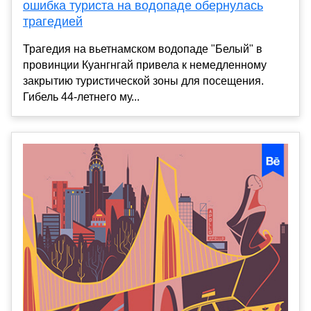
ошибка туриста на водопаде обернулась
трагедией
Трагедия на вьетнамском водопаде "Белый" в
провинции Куангнгай привела к немедленному
закрытию туристической зоны для посещения.
Гибель 44-летнего му...