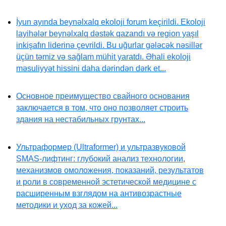
İyun ayında beynəlxalq ekoloji forum keçirildi. Ekoloji
layihələr beynəlxalq dəstək qazandı və region yaşıl
inkişafın liderinə çevrildi. Bu uğurlar gələcək nəsillər
üçün təmiz və sağlam mühit yaratdı. Əhali ekoloji
məsuliyyət hissini daha dərindən dərk et...
Основное преимущество свайного основания
заключается в том, что оно позволяет строить
здания на нестабильных грунтах...
Ультраформер (Ultraformer) и ультразвуковой
SMAS-лифтинг: глубокий анализ технологии,
механизмов омоложения, показаний, результатов
и роли в современной эстетической медицине с
расширенным взглядом на антивозрастные
методики и уход за кожей...