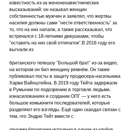
известность из-за женоненавистнических
высказываний: он называл женщин
собственностью мужчин и заявлял, что жертвы
насилия должны сами "нести ответственность" за
то, что на них напали, а также рассказывал, что
встречался с 18-летними девушками, чтобы
"оставить на них свой отпечаток".В 2016 году его
выгнали из
британского телешоу "Большой брат" из-за видео,
на котором он бил женщину ремнём. Он также
публиковал посты в защиту продюсера-насильника
Харви Вайнштейна. В 2019 году Тейта задержали
в Румынии по подозрению в торговле людьми,
изнасилованиях и создании ОПГ — у него есть
большое комьюнити последователей, которые
разделяют его взгляды. Ещё один скандал связан с
тем, что Эндрю Тейт вместе с
другими блогерами исполнил в одном из клубов