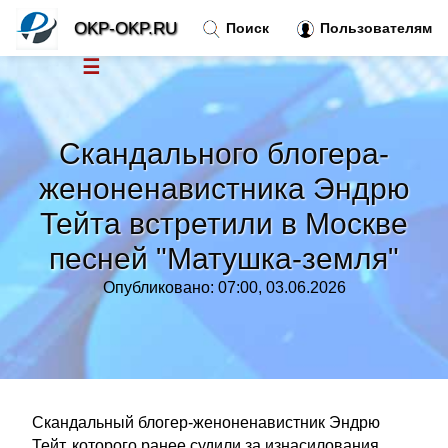
OKP-OKP.RU
Поиск
Пользователям
☰
Новости
»
Скандального блогера-
Тренды новостей
»
женоненавистника Эндрю
Тейта встретили в Москве
Рубрики
»
песней "Матушка-земля"
Правила
»
Опубликовано: 07:00, 03.06.2026
Контакт
»
Скандальный блогер-женоненавистник Эндрю
Тейт, которого ранее судили за изнасилования,