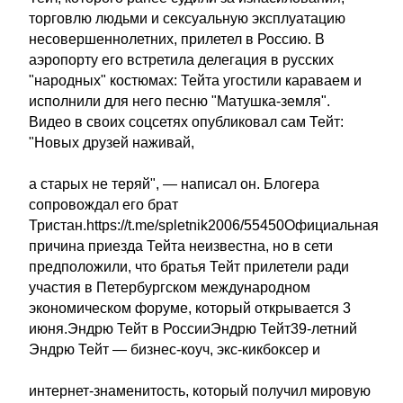
торговлю людьми и сексуальную эксплуатацию
несовершеннолетних, прилетел в Россию. В
аэропорту его встретила делегация в русских
"народных" костюмах: Тейта угостили караваем и
исполнили для него песню "Матушка-земля".
Видео в своих соцсетях опубликовал сам Тейт:
"Новых друзей наживай,
а старых не теряй", — написал он. Блогера
сопровождал его брат
Тристан.https://t.me/spletnik2006/55450Официальная
причина приезда Тейта неизвестна, но в сети
предположили, что братья Тейт прилетели ради
участия в Петербургском международном
экономическом форуме, который открывается 3
июня.Эндрю Тейт в РоссииЭндрю Тейт39-летний
Эндрю Тейт — бизнес-коуч, экс-кикбоксер и
интернет-знаменитость, который получил мировую