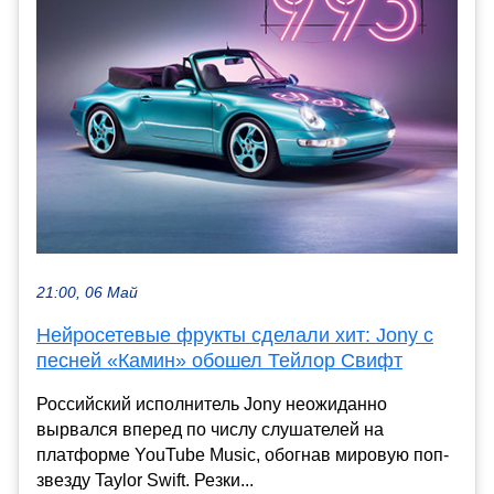
21:00, 06 Май
Нейросетевые фрукты сделали хит: Jony с
песней «Камин» обошел Тейлор Свифт
Российский исполнитель Jony неожиданно
вырвался вперед по числу слушателей на
платформе YouTube Music, обогнав мировую поп-
звезду Taylor Swift. Резки...