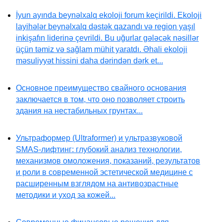
İyun ayında beynəlxalq ekoloji forum keçirildi. Ekoloji
layihələr beynəlxalq dəstək qazandı və region yaşıl
inkişafın liderinə çevrildi. Bu uğurlar gələcək nəsillər
üçün təmiz və sağlam mühit yaratdı. Əhali ekoloji
məsuliyyət hissini daha dərindən dərk et...
Основное преимущество свайного основания
заключается в том, что оно позволяет строить
здания на нестабильных грунтах...
Ультраформер (Ultraformer) и ультразвуковой
SMAS-лифтинг: глубокий анализ технологии,
механизмов омоложения, показаний, результатов
и роли в современной эстетической медицине с
расширенным взглядом на антивозрастные
методики и уход за кожей...