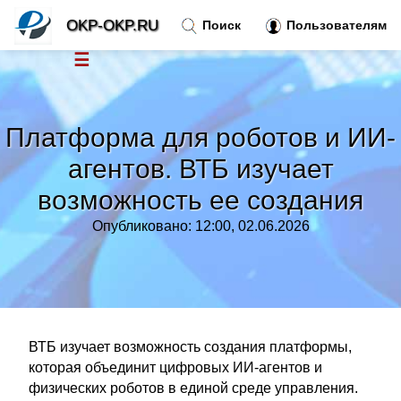
OKP-OKP.RU
Поиск
Пользователям
☰
Новости
»
Платформа для роботов и ИИ-
Тренды новостей
»
агентов. ВТБ изучает
возможность ее создания
Рубрики
»
Опубликовано: 12:00, 02.06.2026
Правила
»
Контакт
»
ВТБ изучает возможность создания платформы,
которая объединит цифровых ИИ-агентов и
физических роботов в единой среде управления.