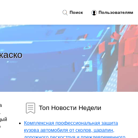
Поиск
Пользователям
каско
а
Топ Новости Недели
.
дый
Комплексная профессиональная защита
о
кузова автомобиля от сколов, царапин,
дорожного пескоструя и преждевременного