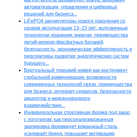
автоматизации, управления и цифровых
решений для бизнеса...
LiFePO4 аккумуляторы нового поколения со
сроком эксплуатации 13–15 лет: долговечные
технологии хранения энергии, преимущества
литий-железо-фосфатных батарей,
безопасность, экономическая эффективность и
перспективы развития энергетических систем
будущего...
Виртуальный турецкий номер как инструмент
глобальной коммуникации: возможности
современных технологий связи, преимущества
для бизнеса, интернет-сервисов, безопасности
аккаунтов и международного
взаимодействия...
Индивидуальная спортивная форма под заказ
с логотипом: как персонализированная
экипировка формирует командный стиль,
усиливает бренд, повышает мотивацию