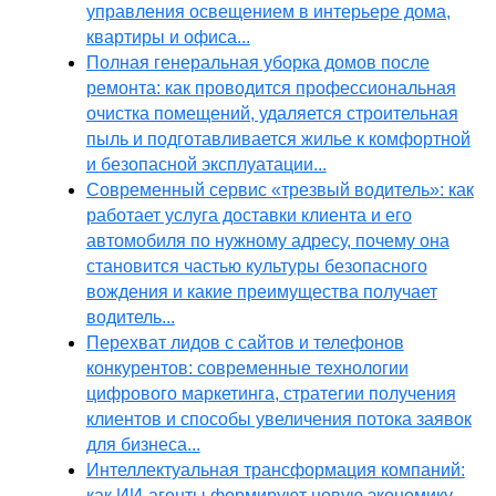
управления освещением в интерьере дома,
квартиры и офиса...
Полная генеральная уборка домов после
ремонта: как проводится профессиональная
очистка помещений, удаляется строительная
пыль и подготавливается жилье к комфортной
и безопасной эксплуатации...
Современный сервис «трезвый водитель»: как
работает услуга доставки клиента и его
автомобиля по нужному адресу, почему она
становится частью культуры безопасного
вождения и какие преимущества получает
водитель...
Перехват лидов с сайтов и телефонов
конкурентов: современные технологии
цифрового маркетинга, стратегии получения
клиентов и способы увеличения потока заявок
для бизнеса...
Интеллектуальная трансформация компаний:
как ИИ-агенты формируют новую экономику