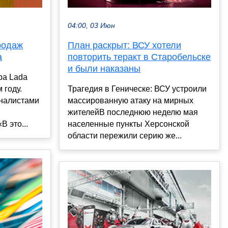
04:00, 03 Июн
План раскрыт: ВСУ хотели
родаж
повторить теракт в Старобельске
a
и были наказаны
ра Lada
Трагедия в Геническе: ВСУ устроили
 году.
массированную атаку на мирных
налистами
жителейВ последнюю неделю мая
населенные пункты Херсонской
В это...
области пережили серию же...