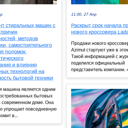
ар
11:00, 27 Апр
нт стиральных машин с
Раскрыт срок начала п
 причин
нового кроссовера Lad
ностей, методов
Продажи нового кроссове
ки, самостоятельного
Azimut стартуют уже в этом
ия поломок,
Такой информацией с жур
тического
поделился официальный
ания и влияния
представитель компании. «
ных технологий на
ность бытовой техники
я машина является одним
востребованных бытовых
в современном доме. Она
но упрощает повседневную
омит в...