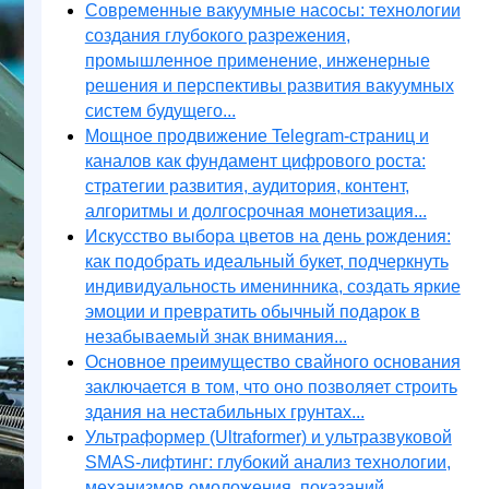
Современные вакуумные насосы: технологии
создания глубокого разрежения,
промышленное применение, инженерные
решения и перспективы развития вакуумных
систем будущего...
Мощное продвижение Telegram-страниц и
каналов как фундамент цифрового роста:
стратегии развития, аудитория, контент,
алгоритмы и долгосрочная монетизация...
Искусство выбора цветов на день рождения:
как подобрать идеальный букет, подчеркнуть
индивидуальность именинника, создать яркие
эмоции и превратить обычный подарок в
незабываемый знак внимания...
Основное преимущество свайного основания
заключается в том, что оно позволяет строить
здания на нестабильных грунтах...
Ультраформер (Ultraformer) и ультразвуковой
SMAS-лифтинг: глубокий анализ технологии,
механизмов омоложения, показаний,