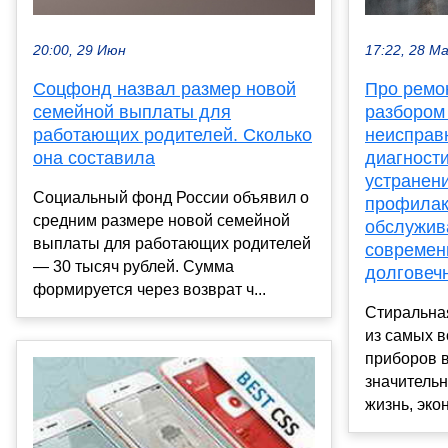
20:00, 29 Июн
17:22, 28 М
Соцфонд назвал размер новой
Про ремо
семейной выплаты для
разбором
работающих родителей. Сколько
неисправ
она составила
диагности
устранен
Социальный фонд России объявил о
профилак
средним размере новой семейной
обслужив
выплаты для работающих родителей
современ
— 30 тысяч рублей. Сумма
долговеч
формируется через возврат ч...
Стиральна
из самых 
приборов 
значитель
жизнь, экон