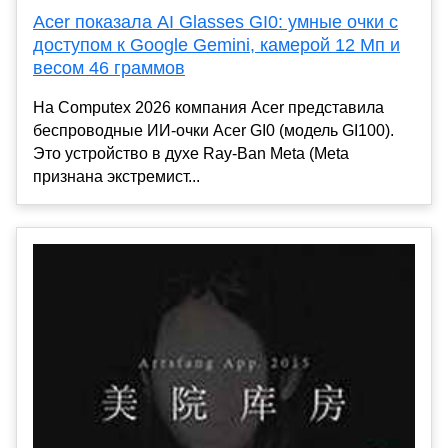
Acer показала AI Glasses GI0: умные очки с
доступом к Google Gemini, камерой 12 Мп и
весом 46 граммов
На Computex 2026 компания Acer представила
беспроводные ИИ-очки Acer GI0 (модель GI100).
Это устройство в духе Ray-Ban Meta (Meta
признана экстремист...