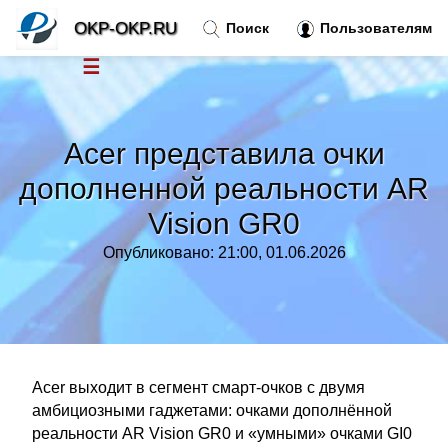
OKP-OKP.RU
Поиск
Пользователям
☰
Новости
»
Acer представила очки
Тренды новостей
»
дополненной реальности AR
Vision GR0
Рубрики
»
Опубликовано: 21:00, 01.06.2026
Правила
»
Контакт
»
Acer выходит в сегмент смарт-очков с двумя
амбициозными гаджетами: очками дополнённой
реальности AR Vision GR0 и «умными» очками GI0