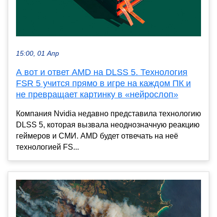
15:00, 01 Апр
А вот и ответ AMD на DLSS 5. Технология
FSR 5 учится прямо в игре на каждом ПК и
не превращает картинку в «нейрослоп»
Компания Nvidia недавно представила технологию
DLSS 5, которая вызвала неоднозначную реакцию
геймеров и СМИ. AMD будет отвечать на неё
технологией FS...