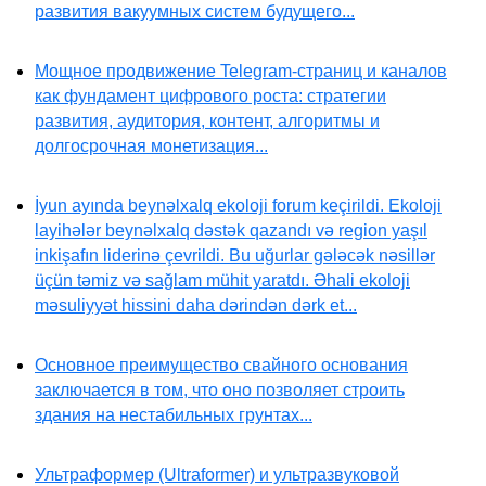
развития вакуумных систем будущего...
Мощное продвижение Telegram-страниц и каналов
как фундамент цифрового роста: стратегии
развития, аудитория, контент, алгоритмы и
долгосрочная монетизация...
İyun ayında beynəlxalq ekoloji forum keçirildi. Ekoloji
layihələr beynəlxalq dəstək qazandı və region yaşıl
inkişafın liderinə çevrildi. Bu uğurlar gələcək nəsillər
üçün təmiz və sağlam mühit yaratdı. Əhali ekoloji
məsuliyyət hissini daha dərindən dərk et...
Основное преимущество свайного основания
заключается в том, что оно позволяет строить
здания на нестабильных грунтах...
Ультраформер (Ultraformer) и ультразвуковой