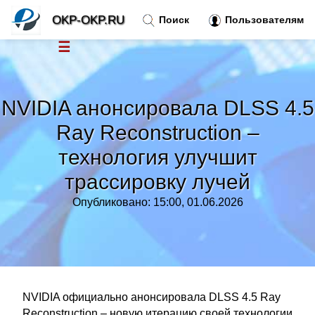
OKP-OKP.RU
Поиск
Пользователям
☰
Новости
»
NVIDIA анонсировала DLSS 4.5
Тренды новостей
»
Ray Reconstruction –
технология улучшит
Рубрики
»
трассировку лучей
Правила
»
Опубликовано: 15:00, 01.06.2026
Контакт
»
NVIDIA официально анонсировала DLSS 4.5 Ray
Reconstruction – новую итерацию своей технологии