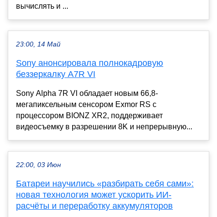
вычислять и ...
23:00, 14 Май
Sony анонсировала полнокадровую
беззеркалку A7R VI
Sony Alpha 7R VI обладает новым 66,8-
мегапиксельным сенсором Exmor RS с
процессором BIONZ XR2, поддерживает
видеосъемку в разрешении 8K и непрерывную...
22:00, 03 Июн
Батареи научились «разбирать себя сами»:
новая технология может ускорить ИИ-
расчёты и переработку аккумуляторов