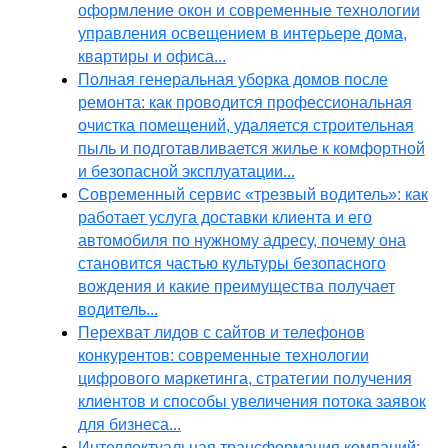
оформление окон и современные технологии
управления освещением в интерьере дома,
квартиры и офиса...
Полная генеральная уборка домов после
ремонта: как проводится профессиональная
очистка помещений, удаляется строительная
пыль и подготавливается жилье к комфортной
и безопасной эксплуатации...
Современный сервис «трезвый водитель»: как
работает услуга доставки клиента и его
автомобиля по нужному адресу, почему она
становится частью культуры безопасного
вождения и какие преимущества получает
водитель...
Перехват лидов с сайтов и телефонов
конкурентов: современные технологии
цифрового маркетинга, стратегии получения
клиентов и способы увеличения потока заявок
для бизнеса...
Интеллектуальная трансформация компаний: