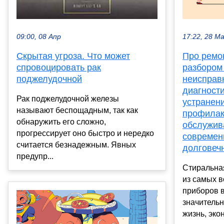
17:22, 28 М
09:00, 08 Апр
Про ремо
Скрытая угроза. Что может
разбором
спровоцировать рак
неисправ
поджелудочной
диагности
Рак поджелудочной железы
устранен
называют беспощадным, так как
профилак
обнаружить его сложно,
обслужив
прогрессирует оно быстро и нередко
современ
считается безнадежным. Явных
долговеч
предупр...
Стиральна
из самых 
приборов 
значитель
жизнь, экон