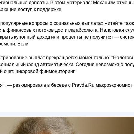
егиональные доплаты. В этом материале: Механизм отмены:
ывающие доступ к поддержке
а популярные вопросы о социальных выплатах Читайте так
сть финансовых потоков достигла абсолюта. Налоговая слу
крыть купонный доход или проценты не получится — систе
ремени. Если
истрирование выплат прекращается моментально. "Налогов
 Социальный фонд автоматически. Сегодня невозможно пол
й счет: цифровой финмониторинг
ия", — резюмировала в беседе с Pravda.Ru макроэкономист