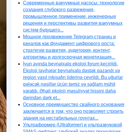
Современные вакуумные насосы: технологии
создания глубокого разрежения,
промышленное применение, инженерные
решения и перспективы развития вакуумных
систем будущего...
Мощное продвижение Telegram-страниц и
каналов как фундамент цифрового роста:
стратегии развития, аудитория, контент,
алгоритмы и долгосрочная монетизация...
İyun ayında beynəlxalq ekoloji forum keçirildi.
Ekoloji layihələr beynəlxalq dəstək qazandı və
region yaşıl inkişafın liderinə çevrildi. Bu uğurlar
gələcək nəsillər üçün təmiz və sağlam mühit
yaratdı. Əhali ekoloji məsuliyyət hissini daha
dərindən dərk et...
Основное преимущество свайного основания
заключается в том, что оно позволяет строить
здания на нестабильных грунтах...
Ультраформер (Ultraformer) и ультразвуковой
SMAS-лифтинг: глубокий анализ технологии,