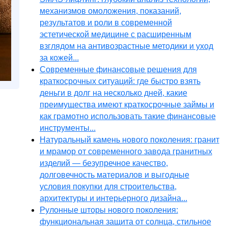
механизмов омоложения, показаний,
результатов и роли в современной
эстетической медицине с расширенным
взглядом на антивозрастные методики и уход
за кожей...
Современные финансовые решения для
краткосрочных ситуаций: где быстро взять
деньги в долг на несколько дней, какие
преимущества имеют краткосрочные займы и
как грамотно использовать такие финансовые
инструменты...
Натуральный камень нового поколения: гранит
и мрамор от современного завода гранитных
изделий — безупречное качество,
долговечность материалов и выгодные
условия покупки для строительства,
архитектуры и интерьерного дизайна...
Рулонные шторы нового поколения:
функциональная защита от солнца, стильное