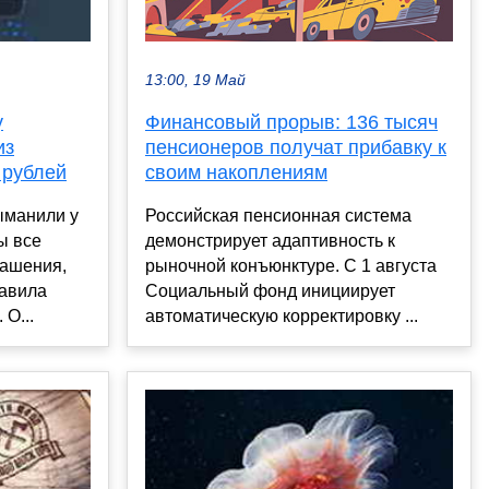
13:00, 19 Май
Финансовый прорыв: 136 тысяч
у
пенсионеров получат прибавку к
из
своим накоплениям
 рублей
Российская пенсионная система
ыманили у
демонстрирует адаптивность к
ы все
рыночной конъюнктуре. С 1 августа
рашения,
Социальный фонд инициирует
авила
автоматическую корректировку ...
 О...