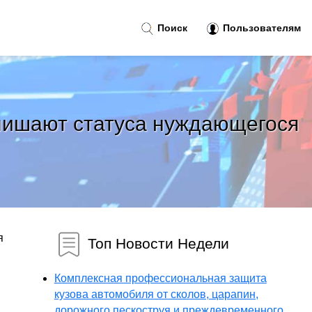
Поиск
Пользователям
 лишают статуса нуждающегося
я
Топ Новости Недели
Комплексная профессиональная защита
кузова автомобиля от сколов, царапин,
дорожного пескоструя и преждевременного