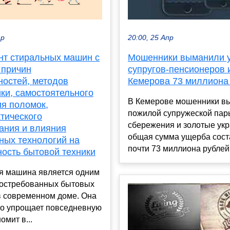
ар
20:00, 25 Апр
нт стиральных машин с
Мошенники выманили 
 причин
супругов-пенсионеров 
ностей, методов
Кемерова 73 миллиона
ки, самостоятельного
В Кемерове мошенники в
ия поломок,
пожилой супружеской пар
тического
сбережения и золотые ук
ания и влияния
общая сумма ущерба сост
ных технологий на
почти 73 миллиона рублей.
ность бытовой техники
я машина является одним
востребованных бытовых
в современном доме. Она
но упрощает повседневную
омит в...