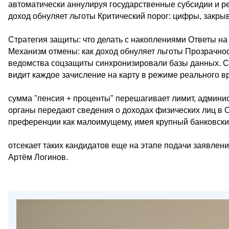
автоматически аннулируя государственные субсидии и р
доход обнуляет льготы Критический порог: цифры, закр
Стратегия защиты: что делать с накоплениями Ответы н
Механизм отмены: как доход обнуляет льготы Прозрачно
ведомства соцзащиты синхронизировали базы данных. С
видит каждое зачисление на карту в режиме реального в
сумма "пенсия + проценты" перешагивает лимит, админ
органы передают сведения о доходах физических лиц в
преференции как малоимущему, имея крупный банковски
отсекает таких кандидатов еще на этапе подачи заявлен
Артём Логинов.