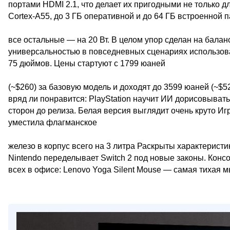
портами HDMI 2.1, что делает их пригодными не только д
Cortex-A55, до 3 ГБ оперативной и до 64 ГБ встроенной 
все остальные — на 20 Вт. В целом упор сделан на бала
универсальностью в повседневных сценариях использова
75 дюймов. Цены стартуют с 1799 юаней
(~$260) за базовую модель и доходят до 3599 юаней (~$
вряд ли понравится: PlayStation научит ИИ дорисовыват
сторон до релиза. Белая версия выглядит очень круто Иг
уместила флагманское
железо в корпус всего на 3 литра Раскрыты характерист
Nintendo переделывает Switch 2 под новые законы. Конс
всех в офисе: Lenovo Yoga Silent Mouse — самая тихая 