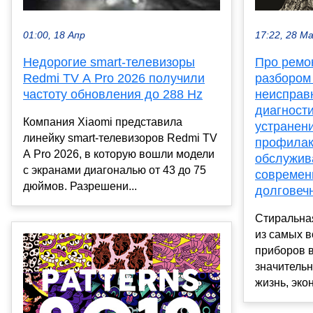
17:22, 28 М
01:00, 18 Апр
Про ремо
Недорогие smart-телевизоры
разбором
Redmi TV A Pro 2026 получили
неисправ
частоту обновления до 288 Hz
диагности
Компания Xiaomi представила
устранен
линейку smart-телевизоров Redmi TV
профилак
A Pro 2026, в которую вошли модели
обслужив
с экранами диагональю от 43 до 75
современ
дюймов. Разрешени...
долговеч
Стиральна
из самых 
приборов 
значитель
жизнь, экон