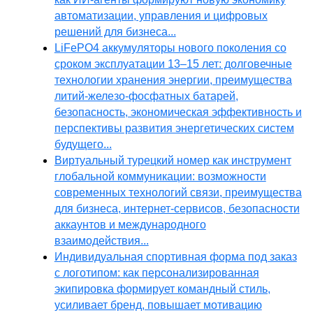
автоматизации, управления и цифровых
решений для бизнеса...
LiFePO4 аккумуляторы нового поколения со
сроком эксплуатации 13–15 лет: долговечные
технологии хранения энергии, преимущества
литий-железо-фосфатных батарей,
безопасность, экономическая эффективность и
перспективы развития энергетических систем
будущего...
Виртуальный турецкий номер как инструмент
глобальной коммуникации: возможности
современных технологий связи, преимущества
для бизнеса, интернет-сервисов, безопасности
аккаунтов и международного
взаимодействия...
Индивидуальная спортивная форма под заказ
с логотипом: как персонализированная
экипировка формирует командный стиль,
усиливает бренд, повышает мотивацию