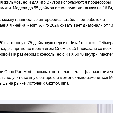
ля фильмов, но и для игр.Внутри используются процессоры
памяти. Модели до 55 дюймов используют динамики на 16 Вт,
нс между плавностью интерфейса, стабильной работой и
ния.Линейка Redmi A Pro 2026 охватывает диагонали от 43
520) за топовую 75-дюймовую версию.Читайте также: Гейме
ь кадры прямо во время игры OnePlus 15T показали со всех
ровой ПК размером с консоль, но с RTX 5070 внутри. Mache
ики Oppo Pad Mini — компактного планшета с флагманским 
оль получит съёмную батарею и может сильно измениться М
мышь на рынке Источник: GizmoChina