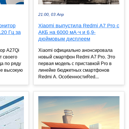
21:00, 03 Апр
онитор
Xiaomi выпустила Redmi A7 Pro с
120 Гц за
АКБ на 6000 мА·ч и 6,9-
дюймовым дисплеем
тор A27Qi
Xiaomi официально анонсировала
т своего
новый смартфон Redmi A7 Pro. Это
а по ряду
первая модель с приставкой Pro в
ее высокую
линейке бюджетных смартфонов
Redmi A. ОсобенностиRed...