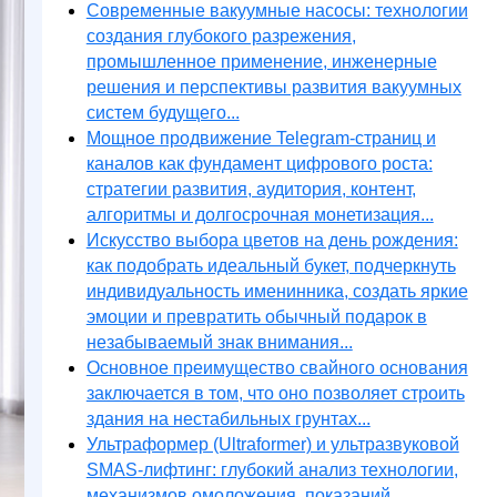
Современные вакуумные насосы: технологии
создания глубокого разрежения,
промышленное применение, инженерные
решения и перспективы развития вакуумных
систем будущего...
Мощное продвижение Telegram-страниц и
каналов как фундамент цифрового роста:
стратегии развития, аудитория, контент,
алгоритмы и долгосрочная монетизация...
Искусство выбора цветов на день рождения:
как подобрать идеальный букет, подчеркнуть
индивидуальность именинника, создать яркие
эмоции и превратить обычный подарок в
незабываемый знак внимания...
Основное преимущество свайного основания
заключается в том, что оно позволяет строить
здания на нестабильных грунтах...
Ультраформер (Ultraformer) и ультразвуковой
SMAS-лифтинг: глубокий анализ технологии,
механизмов омоложения, показаний,