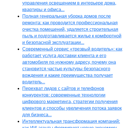
управления освещением в интерьере дома,
квартиры и офиса...
Полная генеральная уборка домов после
ремонта: как проводится профессиональная
очистка помещений, удаляется строительная
пыль и подготавливается жилье к комфортной
и безопасной эксплуатации...
Современный сервис «трезвый водитель»: как
работает услуга доставки клиента и его
автомобиля по нужному адресу, почему она
становится частью культуры безопасного
вождения и какие преимущества получает
водитель...
Перехват лидов с сайтов и телефонов
конкурентов: современные технологии
цифрового маркетинга, стратегии получения
клиентов и способы увеличения потока заявок
для бизнеса...
Интеллектуальная трансформация компаний:
как ИИ-агенты формируют новую экономику