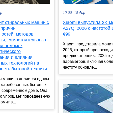
ар
12:00, 10 Апр
нт стиральных машин с
Xiaomi выпустила 2K-м
 причин
A27Qi 2026 с частотой 
ностей, методов
€99
ки, самостоятельного
Xiaomi представила мони
ия поломок,
2026, который превосходи
тического
предшественника 2025 год
ания и влияния
параметров, включая бол
ных технологий на
частоту обновле...
ность бытовой техники
я машина является одним
востребованных бытовых
в современном доме. Она
но упрощает повседневную
омит в...