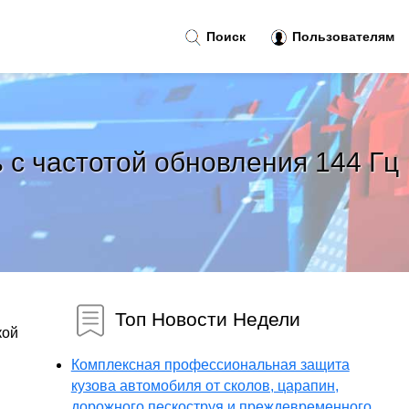
Поиск
Пользователям
 с частотой обновления 144 Гц
Топ Новости Недели
кой
Комплексная профессиональная защита
кузова автомобиля от сколов, царапин,
дорожного пескоструя и преждевременного