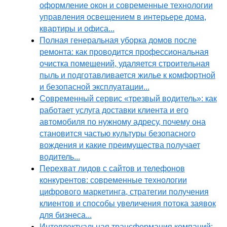
оформление окон и современные технологии
управления освещением в интерьере дома,
квартиры и офиса...
Полная генеральная уборка домов после
ремонта: как проводится профессиональная
очистка помещений, удаляется строительная
пыль и подготавливается жилье к комфортной
и безопасной эксплуатации...
Современный сервис «трезвый водитель»: как
работает услуга доставки клиента и его
автомобиля по нужному адресу, почему она
становится частью культуры безопасного
вождения и какие преимущества получает
водитель...
Перехват лидов с сайтов и телефонов
конкурентов: современные технологии
цифрового маркетинга, стратегии получения
клиентов и способы увеличения потока заявок
для бизнеса...
Интеллектуальная трансформация компаний: