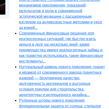
механизмов омоложения, показаний,
результатов и роли в современной
эстетической медицине с расширенным
взглядом на антивозрастные методики и уход
за кожей...
Современные финансовые решения для
краткосрочных ситуаций: где быстро взять
деньги в долг на несколько дней, какие
преимущества имеют краткосрочные займы и
как грамотно использовать такие финансовые
инструменты...
Натуральный камень нового поколения: гранит
и мрамор от современного завода гранитных
изделий — безупречное качество,
долговечность материалов и выгодные
условия покупки для строительства,
архитектуры и интерьерного дизайна...
Рулонные шторы нового поколения:
функциональная защита от солнца, стильное