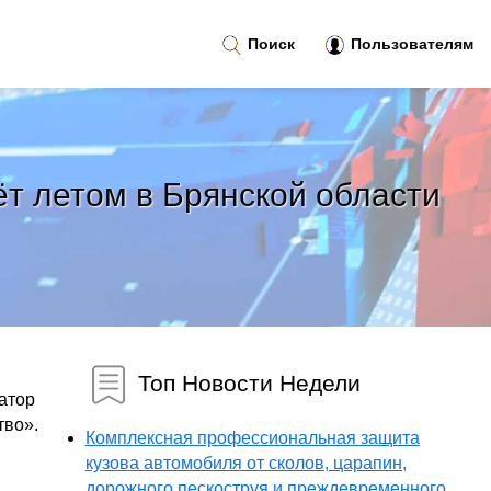
Поиск
Пользователям
т летом в Брянской области
Топ Новости Недели
атор
тво».
Комплексная профессиональная защита
кузова автомобиля от сколов, царапин,
дорожного пескоструя и преждевременного