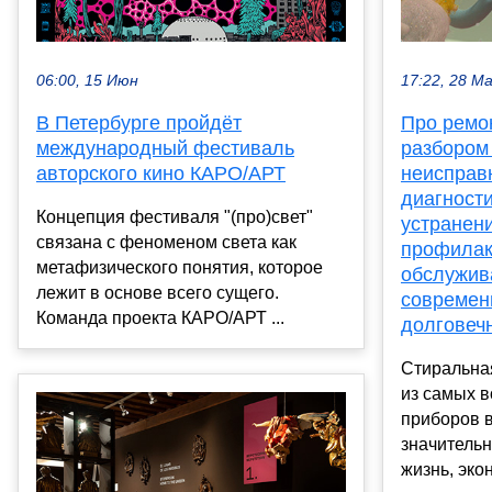
06:00, 15 Июн
17:22, 28 М
В Петербурге пройдёт
Про ремо
международный фестиваль
разбором
авторского кино КАРО/АРТ
неисправ
диагности
Концепция фестиваля "(про)свет"
устранен
связана с феноменом света как
профилак
метафизического понятия, которое
обслужив
лежит в основе всего сущего.
современ
Команда проекта КАРО/АРТ ...
долговеч
Стиральна
из самых 
приборов 
значитель
жизнь, экон