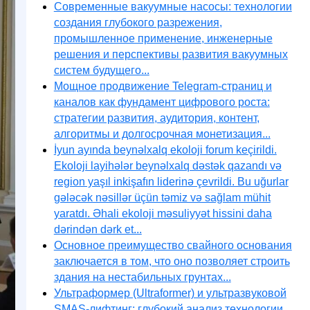
Современные вакуумные насосы: технологии
создания глубокого разрежения,
промышленное применение, инженерные
решения и перспективы развития вакуумных
систем будущего...
Мощное продвижение Telegram-страниц и
каналов как фундамент цифрового роста:
стратегии развития, аудитория, контент,
алгоритмы и долгосрочная монетизация...
İyun ayında beynəlxalq ekoloji forum keçirildi.
Ekoloji layihələr beynəlxalq dəstək qazandı və
region yaşıl inkişafın liderinə çevrildi. Bu uğurlar
gələcək nəsillər üçün təmiz və sağlam mühit
yaratdı. Əhali ekoloji məsuliyyət hissini daha
dərindən dərk et...
Основное преимущество свайного основания
заключается в том, что оно позволяет строить
здания на нестабильных грунтах...
Ультраформер (Ultraformer) и ультразвуковой
SMAS-лифтинг: глубокий анализ технологии,