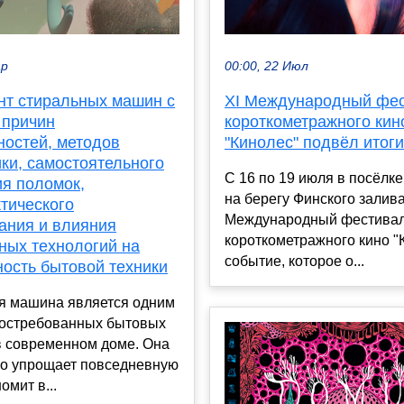
ар
00:00, 22 Июл
нт стиральных машин с
XI Международный фе
 причин
короткометражного кин
ностей, методов
"Кинолес" подвёл итоги
ки, самостоятельного
С 16 по 19 июля в посёлк
ия поломок,
на берегу Финского залив
тического
Международный фестива
ания и влияния
короткометражного кино "
ных технологий на
событие, которое о...
ность бытовой техники
я машина является одним
востребованных бытовых
в современном доме. Она
но упрощает повседневную
омит в...